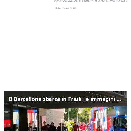
Riproduzione riservata © il Nord Est
Il Barcellona sbarca in Friuli: le immagini dell'arrivo in albergo