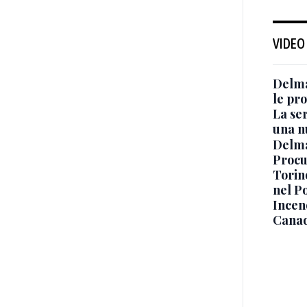
VIDEO
Delma
le pro
La ser
una n
Delma
Procur
Torino
nel P
Incend
Canad