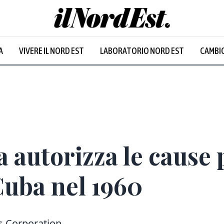
A
VIVERE IL NORD EST
LABORATORIO NORD EST
CAMBIO
autorizza le cause p
Cuba nel 1960
s Corporation