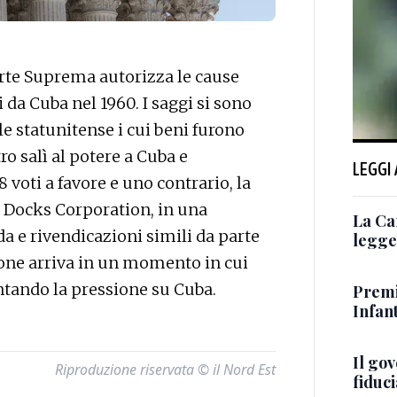
te Suprema autorizza le cause
 da Cuba nel 1960. I saggi si sono
ale statunitense i cui beni furono
o salì al potere a Cuba e
LEGGI
 voti a favore e uno contrario, la
 Docks Corporation, in una
La Ca
da e rivendicazioni simili da parte
legge 
ione arriva in un momento in cui
ando la pressione su Cuba.
Premi
Infant
Il go
Riproduzione riservata © il Nord Est
fiduci