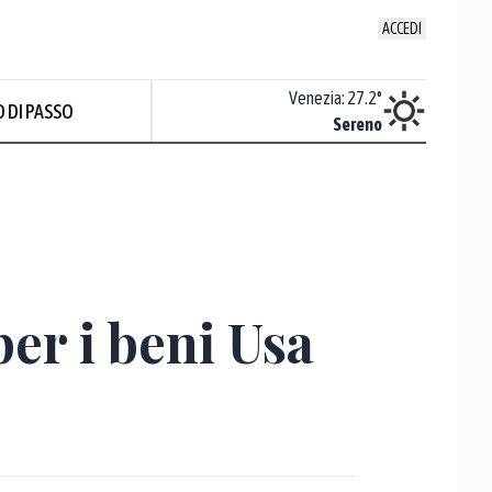
ACCEDI
Udine
:
26.4
°
Venezia
:
27.2
°
 DI PASSO
Sereno
Sereno
er i beni Usa