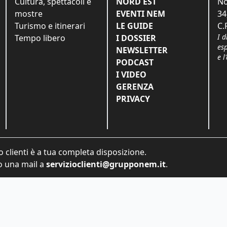
Cultura, spettacoli e
NORD EST
No
mostre
EVENTI NEM
34
Turismo e itinerari
LE GUIDE
C.
I d
Tempo libero
I DOSSIER
es
NEWSLETTER
e l
PODCAST
I VIDEO
GERENZA
PRIVACY
o clienti è a tua completa disposizione.
 una mail a
servizioclienti@grupponem.it
.