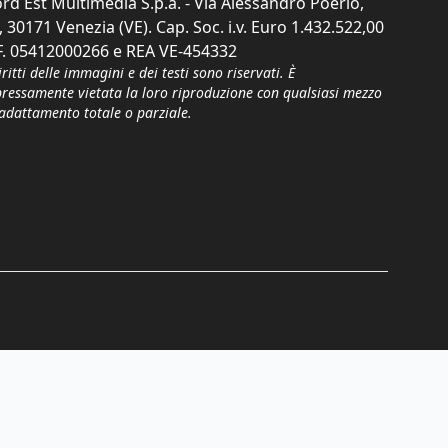
rd Est Multimedia S.p.a. - Via Alessandro Poerio,
, 30171 Venezia (VE). Cap. Soc. i.v. Euro 1.432.522,00
F. 05412000266 e REA VE-454332
iritti delle immagini e dei testi sono riservati. È
pressamente vietata la loro riproduzione con qualsiasi mezzo
'adattamento totale o parziale.