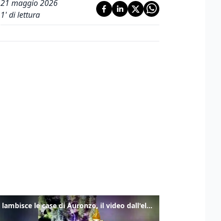
21 maggio 2026
1
' di lettura
Frana lambisce le case di Auronzo, il video dall'elicottero dei vigili del fuoco