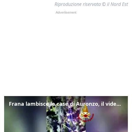
Riproduzione riservata © il Nord Est
Frana lambisce le case di Auronzo, il video dall'elicottero dei vigili del fuoco