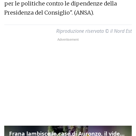
per le politiche contro le dipendenze della
Presidenza del Consiglio". (ANSA).
Riproduzione riservata © il Nord Est
Frana lambisce le case di Auronzo, il video dall'elicottero dei vigili del fuoco