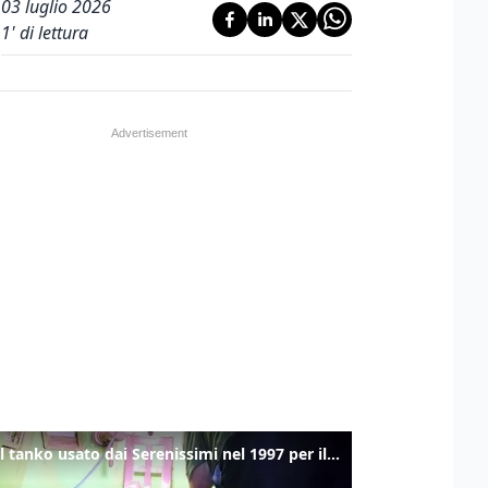
03 luglio 2026
1
' di lettura
Ecco il tanko usato dai Serenissimi nel 1997 per il blitz a San Marco