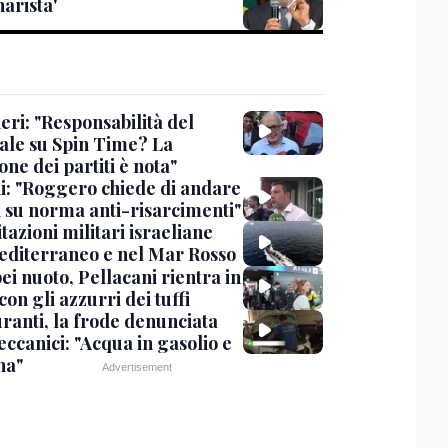
arista'
eri: "Responsabilità del
ale su Spin Time? La
one dei partiti è nota"
ni: "Roggero chiede di andare
i su norma anti-risarcimenti"
tazioni militari israeliane
editerraneo e nel Mar Rosso
i nuoto, Pellacani rientra in
 con gli azzurri dei tuffi
ranti, la frode denunciata
ccanici: "Acqua in gasolio e
na"