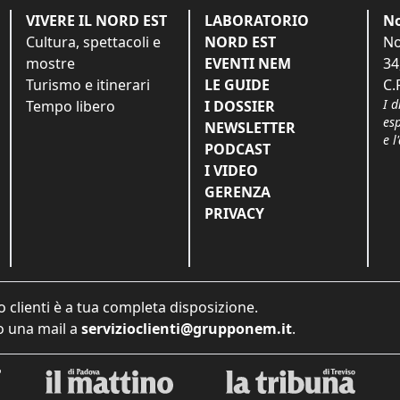
VIVERE IL NORD EST
LABORATORIO
No
Cultura, spettacoli e
NORD EST
No
mostre
EVENTI NEM
34
Turismo e itinerari
LE GUIDE
C.
I d
Tempo libero
I DOSSIER
es
NEWSLETTER
e l
PODCAST
I VIDEO
GERENZA
PRIVACY
o clienti è a tua completa disposizione.
 una mail a
servizioclienti@grupponem.it
.