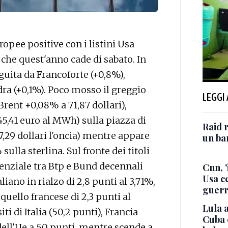
pee positive con i listini Usa
o, che quest'anno cade di sabato. In
guita da Francoforte (+0,8%),
dra (+0,1%). Poco mosso il greggio
LEGGI
 Brent +0,08% a 71,87 dollari),
45,41 euro al MWh) sulla piazza di
Raid r
7,29 dollari l'oncia) mentre appare
un bam
% sulla sterlina. Sul fronte dei titoli
ferenziale tra Btp e Bund decennali
Cnn, '
Usa ce
iano in rialzo di 2,8 punti al 3,71%,
guerr
 quello francese di 2,3 punti al
Lula a
ti di Italia (50,2 punti), Francia
Cuba 
 dell'Ue a 50 punti, mentre scende a