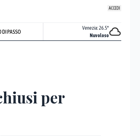
ACCEDI
Udine
:
23.8
°
Venezia
:
26.5
°
 DI PASSO
Temporali
Nuvoloso
Prev
chiusi per