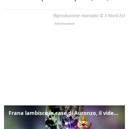
Riproduzione riservata © il Nord Est
Frana lambisce le case di Auronzo, il video dall'elicottero dei vigili del fuoco