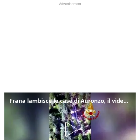
Frana lambisce le case di Auronzo, il video dall'elicottero dei vigili del fuoco