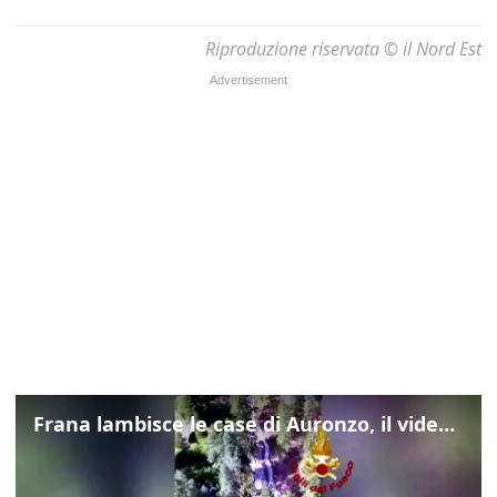
Riproduzione riservata © il Nord Est
Frana lambisce le case di Auronzo, il video dall'elicottero dei vigili del fuoco