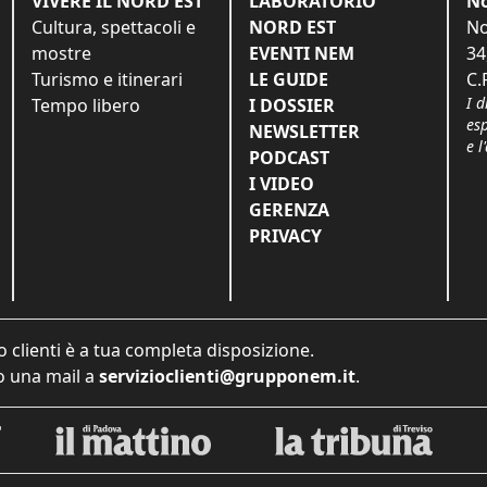
VIVERE IL NORD EST
LABORATORIO
No
Cultura, spettacoli e
NORD EST
No
mostre
EVENTI NEM
34
Turismo e itinerari
LE GUIDE
C.
I d
Tempo libero
I DOSSIER
es
NEWSLETTER
e l
PODCAST
I VIDEO
GERENZA
PRIVACY
o clienti è a tua completa disposizione.
 una mail a
servizioclienti@grupponem.it
.