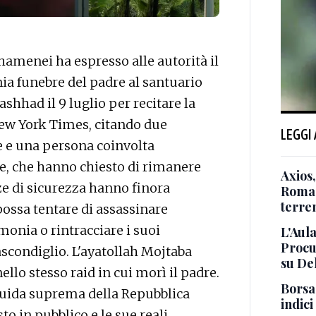
menei ha espresso alle autorità il
ia funebre del padre al santuario
ashhad il 9 luglio per recitare la
 New York Times, citando due
LEGGI
 e una persona coinvolta
ue, che hanno chiesto di rimanere
Axios,
e di sicurezza hanno finora
Roma i
terre
possa tentare di assassinare
monia o rintracciare i suoi
L'Aul
Procur
scondiglio. L'ayatollah Mojtaba
su De
llo stesso raid in cui morì il padre.
Borsa
uida suprema della Repubblica
indici
to in pubblico e le sue reali