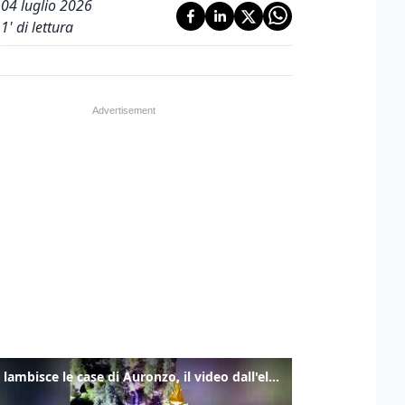
04 luglio 2026
1
' di lettura
Frana lambisce le case di Auronzo, il video dall'elicottero dei vigili del fuoco