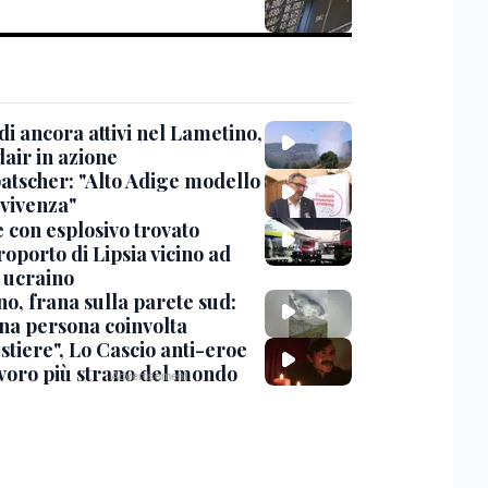
i ancora attivi nel Lametino,
air in azione
tscher: "Alto Adige modello
nvivenza"
 con esplosivo trovato
roporto di Lipsia vicino ad
 ucraino
no, frana sulla parete sud:
na persona coinvolta
stiere", Lo Cascio anti-eroe
avoro più strano del mondo