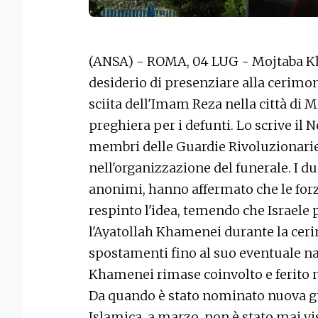
(ANSA) - ROMA, 04 LUG - Mojtaba Kha
desiderio di presenziare alla cerimon
sciita dell'Imam Reza nella città di M
preghiera per i defunti. Lo scrive il
membri delle Guardie Rivoluzionarie
nell'organizzazione del funerale. I d
anonimi, hanno affermato che le forz
respinto l'idea, temendo che Israele 
l'Ayatollah Khamenei durante la ceri
spostamenti fino al suo eventuale na
Khamenei rimase coinvolto e ferito ne
Da quando è stato nominato nuova g
Islamica, a marzo, non è stato mai vis