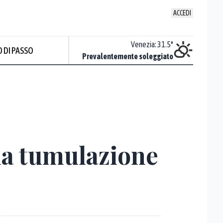
ACCEDI
Udine
:
33.4
°
Venezia
:
31.5
°
 DI PASSO
Sereno
Prevalentemente soleggiato
la tumulazione