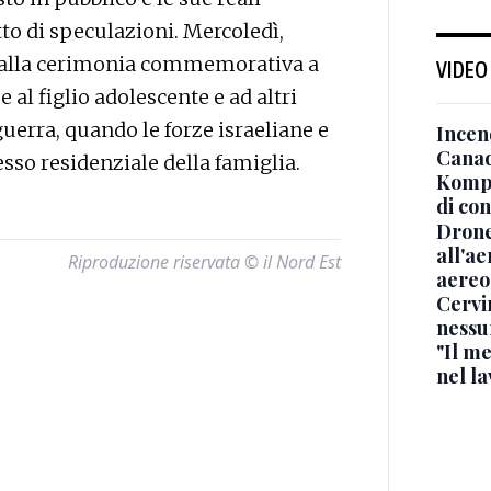
to di speculazioni. Mercoledì,
e alla cerimonia commemorativa a
VIDEO
al figlio adolescente e ad altri
guerra, quando le forze israeliane e
Incend
Canad
so residenziale della famiglia.
Kompa
di co
Drone
all'ae
Riproduzione riservata © il Nord Est
aereo
Cervi
nessu
"Il me
nel l