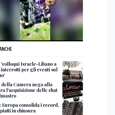
 ANCHE
 'colloqui Israele-Libano a
nterrotti per gli eventi sul
no'
a della Camera nega alla
a l'acquisizione delle chat
lmastro
: Europa consolida i record,
 piatti in chiusura