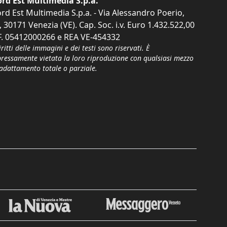
rd Est Multimedia S.p.a.
rd Est Multimedia S.p.a. - Via Alessandro Poerio,
, 30171 Venezia (VE). Cap. Soc. i.v. Euro 1.432.522,00
F. 05412000266 e REA VE-454332
iritti delle immagini e dei testi sono riservati. È
pressamente vietata la loro riproduzione con qualsiasi mezzo
'adattamento totale o parziale.