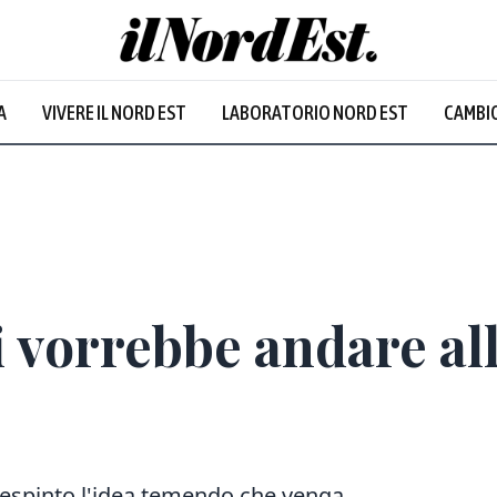
A
VIVERE IL NORD EST
LABORATORIO NORD EST
CAMBIO
 vorrebbe andare al
 respinto l'idea temendo che venga