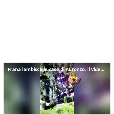
Frana lambisce le case di Auronzo, il video dall'elicottero dei vigili del fuoco