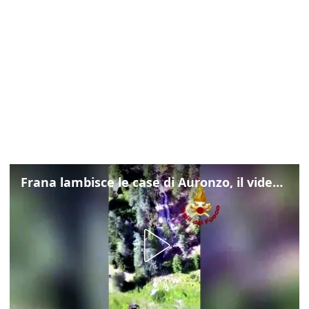
Frana lambisce le case di Auronzo, il video dall'elicottero dei vigili del fuoco