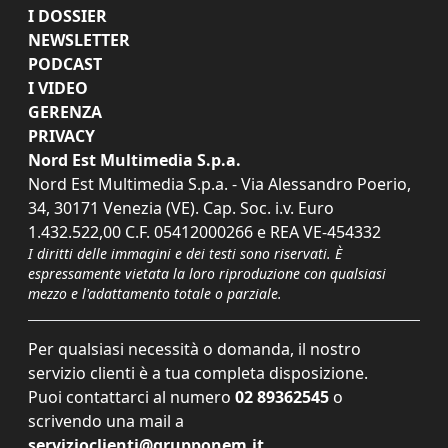
I DOSSIER
NEWSLETTER
PODCAST
I VIDEO
GERENZA
PRIVACY
Nord Est Multimedia S.p.a.
Nord Est Multimedia S.p.a. - Via Alessandro Poerio,
34, 30171 Venezia (VE). Cap. Soc. i.v. Euro
1.432.522,00 C.F. 05412000266 e REA VE-454332
I diritti delle immagini e dei testi sono riservati. È
espressamente vietata la loro riproduzione con qualsiasi
mezzo e l'adattamento totale o parziale.
Per qualsiasi necessità o domanda, il nostro
servizio clienti è a tua completa disposizione.
Puoi contattarci al numero
02 89362545
o
scrivendo una mail a
servizioclienti@grupponem.it
.