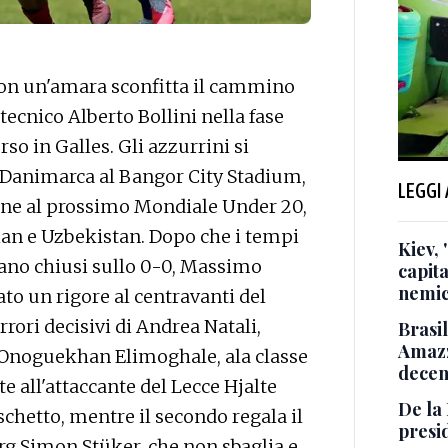
on un'amara sconfitta il cammino
tecnico Alberto Bollini nella fase
rso in Galles. Gli azzurrini si
a Danimarca al Bangor City Stadium,
LEGGI
zione al prossimo Mondiale Under 20,
an e Uzbekistan. Dopo che i tempi
Kiev, 
ano chiusi sullo 0-0, Massimo
capita
nemic
ato un rigore al centravanti del
rori decisivi di Andrea Natali,
Brasil
Amazz
y Onoguekhan Elimoghale, ala classe
decen
e all'attaccante del Lecce Hjalte
De la 
ischetto, mentre il secondo regala il
presi
rg Simon Stüker, che non sbaglia e