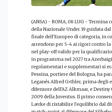
(ANSA) - ROMA, 08 LUG - Termina c
della Nazionale Under 19 guidata dal 
finale dell'Europeo di categoria, in co
arrendono per 5-4 ai rigori contro l
nel play-off valido per la qualifica
in programma nel 2027 tra Azerbaigi
regolamentari e supplementari si er
Pessina, portiere del Bologna, ha par
Leganés Alfred G›thler, prima degli er
difensore dell'AZ Alkmaar, e Destin
2009 della Juventus. Il primo consent
Lærke di ristabilire l'equilibrio dal d
match-point al difensore del Silkebo