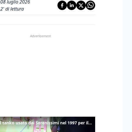
08 luglio 2026
2
' di lettura
Ecco il tanko usato dai Serenissimi nel 1997 per il blitz a San Marco