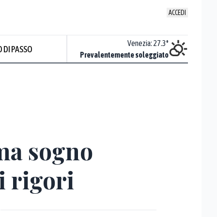
ACCEDI
Udine
:
24.1
°
Venezia
:
27.3
°
 DI PASSO
Nuvoloso
Prevalentemente soleggiato
Prev
uma sogno
 rigori