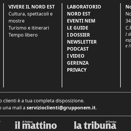
VIVERE IL NORD EST
LABORATORIO
No
Cultura, spettacoli e
NORD EST
No
mostre
EVENTI NEM
34
Turismo e itinerari
LE GUIDE
C.
I d
Tempo libero
I DOSSIER
es
NEWSLETTER
e l
PODCAST
I VIDEO
GERENZA
PRIVACY
o clienti è a tua completa disposizione.
 una mail a
servizioclienti@grupponem.it
.