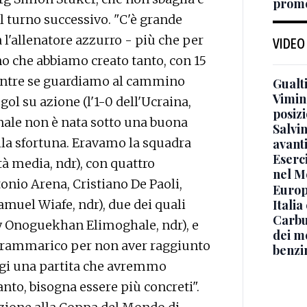
prome
 turno successivo. "C'è grande
 l'allenatore azzurro - più che per
VIDEO
no che abbiamo creato tanto, con 15
entre se guardiamo al cammino
Gualti
Vimin
l su azione (l'1-0 dell'Ucraina,
posizi
finale non è nata sotto una buona
Salvi
lla sfortuna. Eravamo la squadra
avant
Eserci
tà media, ndr), con quattro
nel M
tonio Arena, Cristiano De Paoli,
Europe
Italia
uel Wiafe, ndr), due dei quali
Carbu
y Onoguekhan Elimoghale, ndr), e
dei me
il rammarico per non aver raggiunto
benzi
oggi una partita che avremmo
anto, bisogna essere più concreti".