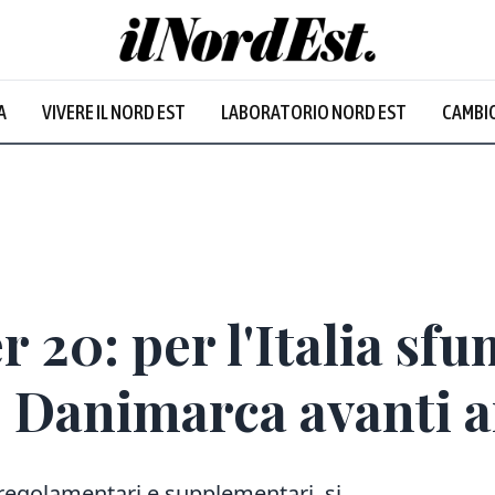
A
VIVERE IL NORD EST
LABORATORIO NORD EST
CAMBIO
 20: per l'Italia sf
, Danimarca avanti ai
i regolamentari e supplementari, si