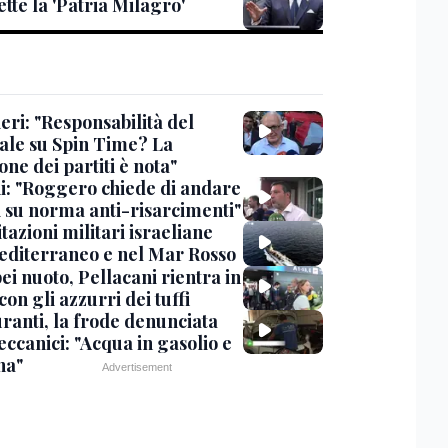
tte la 'Patria Milagro'
eri: "Responsabilità del
ale su Spin Time? La
one dei partiti è nota"
ni: "Roggero chiede di andare
i su norma anti-risarcimenti"
tazioni militari israeliane
editerraneo e nel Mar Rosso
i nuoto, Pellacani rientra in
 con gli azzurri dei tuffi
ranti, la frode denunciata
ccanici: "Acqua in gasolio e
na"