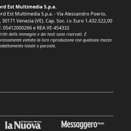
rd Est Multimedia S.p.a.
rd Est Multimedia S.p.a. - Via Alessandro Poerio,
, 30171 Venezia (VE). Cap. Soc. i.v. Euro 1.432.522,00
F. 05412000266 e REA VE-454332
iritti delle immagini e dei testi sono riservati. È
pressamente vietata la loro riproduzione con qualsiasi mezzo
'adattamento totale o parziale.