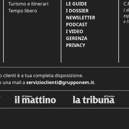
Turismo e itinerari
LE GUIDE
C.
I d
Tempo libero
I DOSSIER
es
NEWSLETTER
e l
PODCAST
I VIDEO
GERENZA
PRIVACY
o clienti è a tua completa disposizione.
 una mail a
servizioclienti@grupponem.it
.