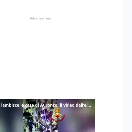
Frana lambisce le case di Auronzo, il video dall'elicottero dei vigili del fuoco