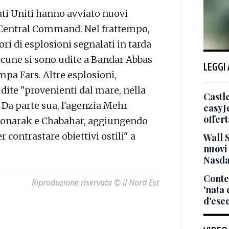
ti Uniti hanno avviato nuovi
il Central Command. Nel frattempo,
ri di esplosioni segnalati in tarda
 Alcune si sono udite a Bandar Abbas
LEGGI
ampa Fars. Altre esplosioni,
udite "provenienti dal mare, nella
Castle
. Da parte sua, l'agenzia Mehr
easyJ
offert
 Konarak e Chabahar, aggiungendo
r contrastare obiettivi ostili" a
Wall 
nuovi
Nasda
Conte
Riproduzione riservata © il Nord Est
'nata
d'ese