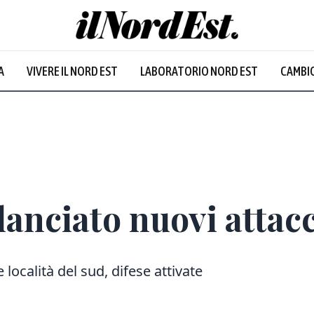
A
VIVERE IL NORD EST
LABORATORIO NORD EST
CAMBIO
lanciato nuovi attacc
 località del sud, difese attivate