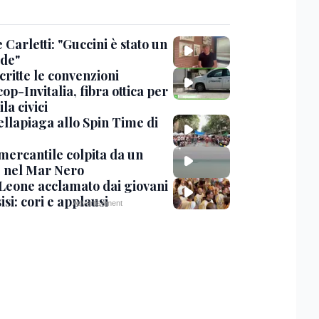
Carletti: "Guccini è stato un
de"
critte le convenzioni
op-Invitalia, fibra ottica per
la civici
ellapiaga allo Spin Time di
mercantile colpita da un
 nel Mar Nero
Leone acclamato dai giovani
isi: cori e applausi