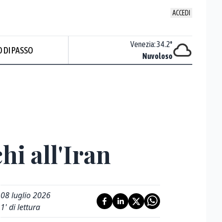
ACCEDI
Udine
:
36.4
°
Venezia
:
34.2
°
 DI PASSO
Nuvoloso
Nuvoloso
Prev
hi all'Iran
08 luglio 2026
1
' di lettura