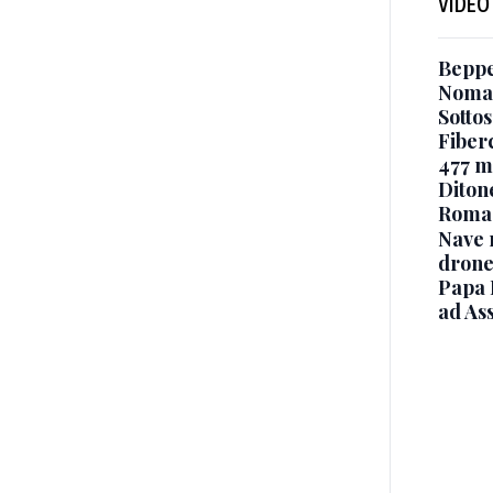
VIDEO
Beppe 
Noma
Sottos
Fiberc
477 mi
Diton
Roma
Nave 
drone
Papa 
ad Ass