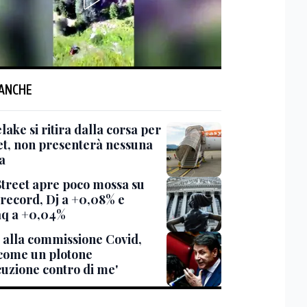
 ANCHE
lake si ritira dalla corsa per
et, non presenterà nessuna
a
Street apre poco mossa su
 record, Dj a +0,08% e
q a +0,04%
 alla commissione Covid,
 come un plotone
cuzione contro di me'