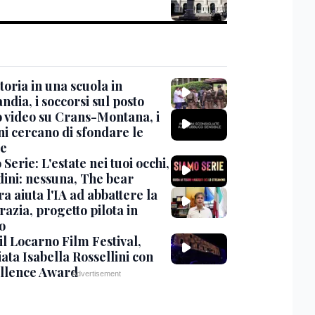
oria in una scuola in
ndia, i soccorsi sul posto
 video su Crans-Montana, i
ni cercano di sfondare le
te
Serie: L'estate nei tuoi occhi,
dini: nessuna, The bear
ra aiuta l'IA ad abbattere la
azia, progetto pilota in
o
 il Locarno Film Festival,
ata Isabella Rossellini con
ellence Award