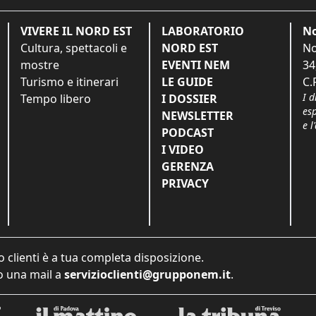
VIVERE IL NORD EST
LABORATORIO
No
Cultura, spettacoli e
NORD EST
No
mostre
EVENTI NEM
34
Turismo e itinerari
LE GUIDE
C.
I d
Tempo libero
I DOSSIER
es
NEWSLETTER
e l
PODCAST
I VIDEO
GERENZA
PRIVACY
o clienti è a tua completa disposizione.
 una mail a
servizioclienti@grupponem.it
.