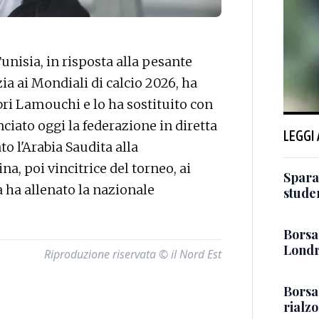
nisia, in risposta alla pesante
zia ai Mondiali di calcio 2026, ha
ri Lamouchi e lo ha sostituito con
ciato oggi la federazione in diretta
LEGGI
o l'Arabia Saudita alla
na, poi vincitrice del torneo, ai
Sparat
a ha allenato la nazionale
stude
Borsa:
Londr
Riproduzione riservata © il Nord Est
Borsa
rialz