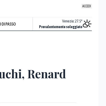
ACCEDI
Udine
:
28.2
°
Venezia
:
27.5
°
 DI PASSO
ente soleggiato
Prevalentemente soleggiato
uchi, Renard