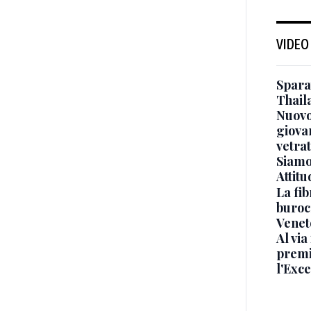
VIDEO
Sparat
Thaila
Nuovo
giova
vetra
Siamo 
Attitu
La fib
burocr
Venet
Al via
premi
l'Exc