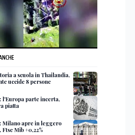
 ANCHE
oria a scuola in Thailandia,
nte uccide 8 persone
 l'Europa parte incerta,
a piatta
: Milano apre in leggero
o, Ftse Mib +0,22%