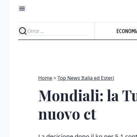
ECONOMI
Home
Top News Italia ed Esteri
Mondiali: la 
nuovo ct
La decisione dopo il ko per 5-1 cont