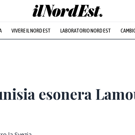
A
VIVERE IL NORD EST
LABORATORIO NORD EST
CAMBIO
Prevalentem
Tunisia esonera Lamo
ro la Svezia