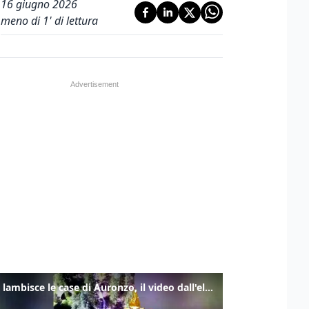
16 giugno 2026
meno di 1' di lettura
Frana lambisce le case di Auronzo, il video dall'elicottero dei vigili del fuoco