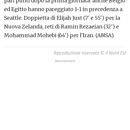
pari punti dopo la prima giornata: anche Belgio
ed Egitto hanno pareggiato 1-1 in precedenza a
Seattle. Doppietta di Elijah Just (7' e 55') per la
Nuova Zelanda, reti di Ramin Rezaeian (32') e
Mohammad Mohebi (64') per l'Iran. (ANSA).
Riproduzione riservata © il Nord Est