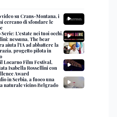
 video su Crans-Montana, i
ni cercano di sfondare le
te
Serie: L'estate nei tuoi occhi,
dini: nessuna, The bear
ra aiuta l'IA ad abbattere la
azia, progetto pilota in
o
 il Locarno Film Festival,
ata Isabella Rossellini con
ellence Award
io in Serbia, a fuoco una
va naturale vicino Belgrado