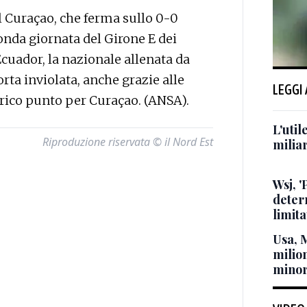
 Curaçao, che ferma sullo 0-0
conda giornata del Girone E dei
Ecuador, la nazionale allenata da
rta inviolata, anche grazie alle
LEGGI
rico punto per Curaçao. (ANSA).
L'util
Riproduzione riservata © il Nord Est
milia
Wsj, '
deter
limita
Usa, 
milion
minor