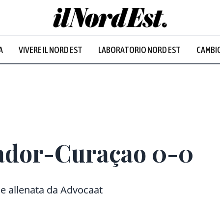
A
VIVERE IL NORD EST
LABORATORIO NORD EST
CAMBIO
ador-Curaçao 0-0
le allenata da Advocaat