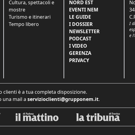
Cultura, spettacoli e
NORD EST
No
mostre
EVENTI NEM
34
Turismo e itinerari
LE GUIDE
C.
I d
Tempo libero
I DOSSIER
es
NEWSLETTER
e l
PODCAST
I VIDEO
GERENZA
PRIVACY
o clienti è a tua completa disposizione.
 una mail a
servizioclienti@grupponem.it
.