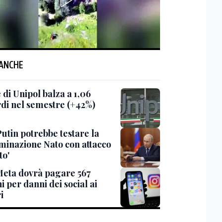
 ANCHE
e di Unipol balza a 1,06
rdi nel semestre (+42%)
Putin potrebbe testare la
minazione Nato con attacco
to'
Meta dovrà pagare 567
i per danni dei social ai
i