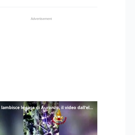
Frana lambisce le case di Auronzo, il video dall'elicottero dei vigili del fuoco