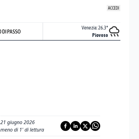
ACCEDI
Udine
:
24.6
°
Venezia
:
26.3
°
 DI PASSO
Nuvoloso
Piovoso
21 giugno 2026
meno di 1' di lettura