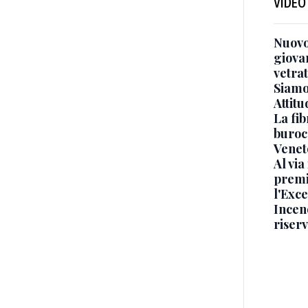
VIDEO
Nuovo
giova
vetra
Siamo 
Attitu
La fib
burocr
Venet
Al via
premi
l'Exc
Incend
riser