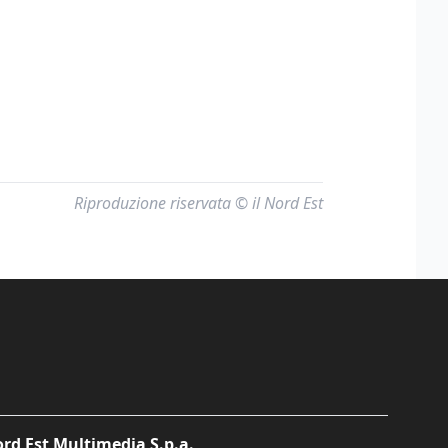
Riproduzione riservata © il Nord Est
rd Est Multimedia S.p.a.