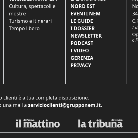
Cultura, spettacoli e
NORD EST
No
mostre
EVENTI NEM
34
Turismo e itinerari
LE GUIDE
C.
I d
Tempo libero
I DOSSIER
es
NEWSLETTER
e l
PODCAST
I VIDEO
GERENZA
PRIVACY
o clienti è a tua completa disposizione.
 una mail a
servizioclienti@grupponem.it
.