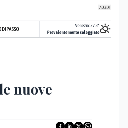
ACCEDI
Udine
:
24.1
°
Venezia
:
27.3
°
 DI PASSO
Nuvoloso
Prevalentemente soleggiato
Prev
 le nuove