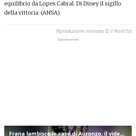
equilibrio da Lopes Cabral. Di Diney il sigillo
della vittoria. (ANSA).
Riproduzione riservata © il Nord Est
Frana lambisce le case di Auronzo, il video dall'elicottero dei vigili del fuoco