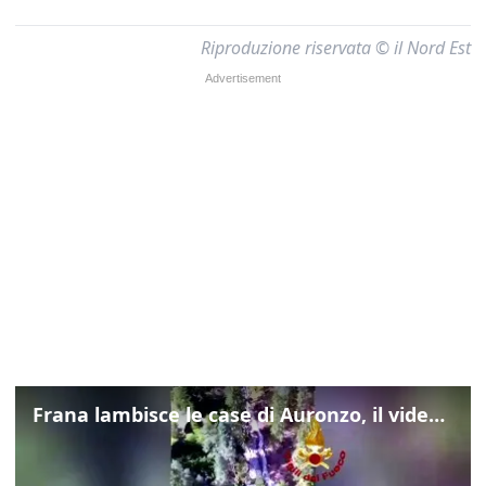
Riproduzione riservata © il Nord Est
Frana lambisce le case di Auronzo, il video dall'elicottero dei vigili del fuoco