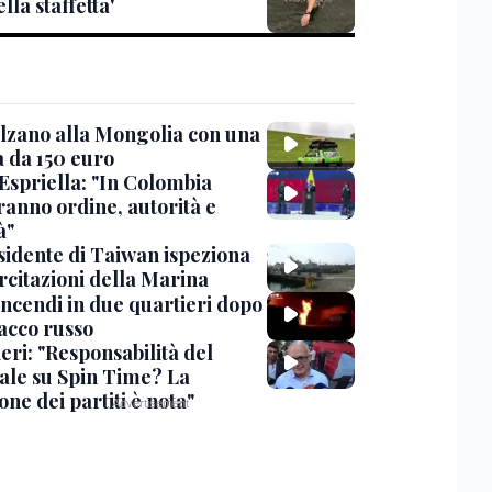
lla staffetta'
lzano alla Mongolia con una
 da 150 euro
 Espriella: "In Colombia
ranno ordine, autorità e
à"
esidente di Taiwan ispeziona
rcitazioni della Marina
incendi in due quartieri dopo
tacco russo
eri: "Responsabilità del
ale su Spin Time? La
one dei partiti è nota"