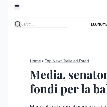
ECONOMI
Home
Top News Italia ed Esteri
Media, senator
fondi per la b
Manca il sostegno al piano da un mi