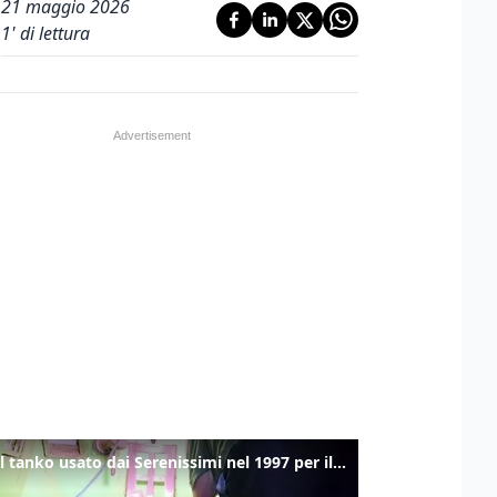
21 maggio 2026
1
' di lettura
Ecco il tanko usato dai Serenissimi nel 1997 per il blitz a San Marco