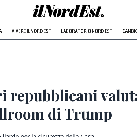
A
VIVERE IL NORD EST
LABORATORIO NORD EST
CAMBIO
Prevalentem
i repubblicani valut
allroom di Trump
liardo per la sicurezza della Casa