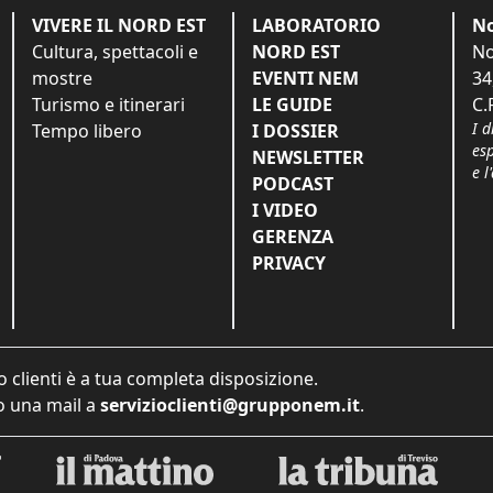
VIVERE IL NORD EST
LABORATORIO
No
Cultura, spettacoli e
NORD EST
No
mostre
EVENTI NEM
34
Turismo e itinerari
LE GUIDE
C.
I d
Tempo libero
I DOSSIER
es
NEWSLETTER
e l
PODCAST
I VIDEO
GERENZA
PRIVACY
o clienti è a tua completa disposizione.
 una mail a
servizioclienti@grupponem.it
.