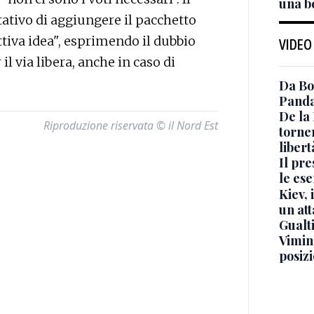
una be
tativo di aggiungere il pacchetto
ttiva idea", esprimendo il dubbio
VIDEO
il via libera, anche in caso di
Da Bo
Panda
De la
Riproduzione riservata © il Nord Est
torne
libert
Il pr
le ese
Kiev, 
un at
Gualti
Vimin
posizi