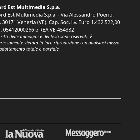
rd Est Multimedia S.p.a.
rd Est Multimedia S.p.a. - Via Alessandro Poerio,
, 30171 Venezia (VE). Cap. Soc. i.v. Euro 1.432.522,00
F. 05412000266 e REA VE-454332
iritti delle immagini e dei testi sono riservati. È
pressamente vietata la loro riproduzione con qualsiasi mezzo
'adattamento totale o parziale.