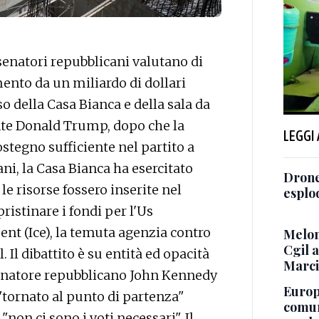
natori repubblicani valutano di
ento da un miliardo di dollari
o della Casa Bianca e della sala da
nte Donald Trump, dopo che la
LEGGI
stegno sufficiente nel partito a
ni, la Casa Bianca ha esercitato
Drone
e risorse fossero inserite nel
esplo
ristinare i fondi per l'Us
t (Ice), la temuta agenzia contro
Melon
Cgil 
 Il dibattito è su entità ed opacità
Marci
 senatore repubblicano John Kennedy
Europe
 "tornato al punto di partenza"
comun
"non ci sono i voti necessari". Il