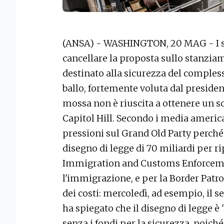
(ANSA) - WASHINGTON, 20 MAG - I se
cancellare la proposta sullo stanziam
destinato alla sicurezza del compless
ballo, fortemente voluta dal preside
mossa non è riuscita a ottenere un so
Capitol Hill. Secondo i media america
pressioni sul Grand Old Party perché l
disegno di legge di 70 miliardi per rip
Immigration and Customs Enforcemen
l'immigrazione, e per la Border Patrol.
dei costi: mercoledì, ad esempio, il
ha spiegato che il disegno di legge è
senza i fondi per la sicurezza, poiché 