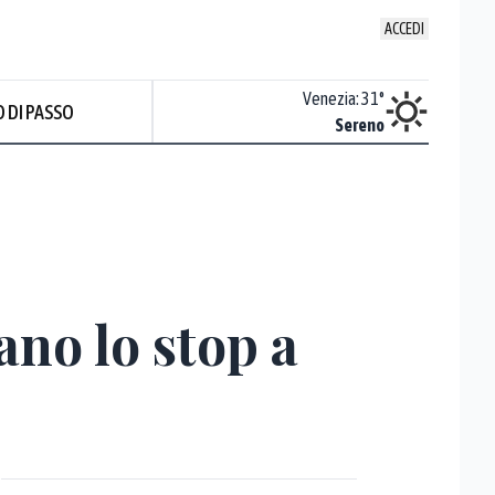
ACCEDI
Udine
:
31.3
°
Venezia
:
31
°
 DI PASSO
ente soleggiato
Sereno
Prev
ano lo stop a