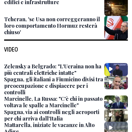
edifici e infrastrutture
Teheran, 'se Usa non correggeranno il
loro comportamento Hormuz resterà
chiuso'
VIDEO
Zelensky a Belgrado: "L'Ucraina non ha
più centrali elettriche intatte"
Spagna, gli italiani a Fiumicino divisi tra
preoccupazione e dispiacere per i
controlli
Marcinelle, La Russa: "C'è chi in passato
voltava le spalle a Marcinelle"
Spagna, via ai controlli negli aeroporti
per chi arriva dall'Italia
Mattarella, iniziate le vacanze in Alto
Adige