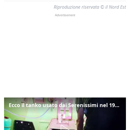
Riproduzione riservata © il Nord Est
Ecco il tanko usato dai Serenissimi nel 1997 per il blitz a San Marco