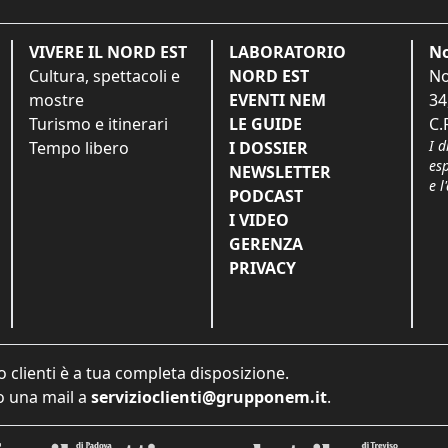
VIVERE IL NORD EST
LABORATORIO
No
Cultura, spettacoli e
NORD EST
No
mostre
EVENTI NEM
34
Turismo e itinerari
LE GUIDE
C.
I d
Tempo libero
I DOSSIER
es
NEWSLETTER
e l
PODCAST
I VIDEO
GERENZA
PRIVACY
o clienti è a tua completa disposizione.
 una mail a
servizioclienti@grupponem.it
.