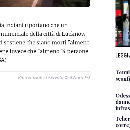
a indiani riportano che un
ommerciale della città di Lucknow
ti sostiene che siano morti "almeno
iene invece che "almeno 14 persone
LEGGI
SA).
Tenni
Riproduzione riservata © il Nord Est
sconf
Odessa
danneg
infra
Teher
corre