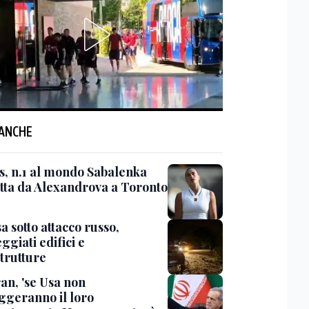
 ANCHE
s, n.1 al mondo Sabalenka
itta da Alexandrova a Toronto
 sotto attacco russo,
giati edifici e
strutture
an, 'se Usa non
ggeranno il loro