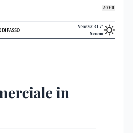
ACCEDI
Udine
:
34.3
°
Venezia
:
31.7
°
 DI PASSO
ente soleggiato
Sereno
merciale in