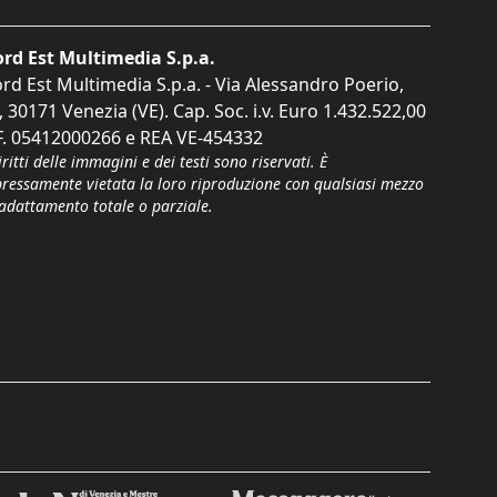
rd Est Multimedia S.p.a.
rd Est Multimedia S.p.a. - Via Alessandro Poerio,
, 30171 Venezia (VE). Cap. Soc. i.v. Euro 1.432.522,00
F. 05412000266 e REA VE-454332
iritti delle immagini e dei testi sono riservati. È
pressamente vietata la loro riproduzione con qualsiasi mezzo
'adattamento totale o parziale.