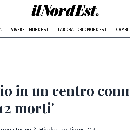
A
VIVERE IL NORD EST
LABORATORIO NORD EST
CAMBIO
Prevalentem
io in un centro com
12 morti'
 'sono studenti'. Hindustan Times, '14