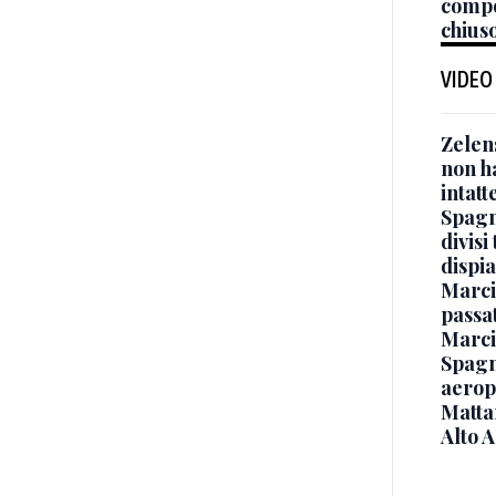
compo
chiuso
VIDEO
Zelen
non ha
intatt
Spagna
divisi
dispia
Marcin
passat
Marci
Spagna
aeropo
Mattar
Alto 