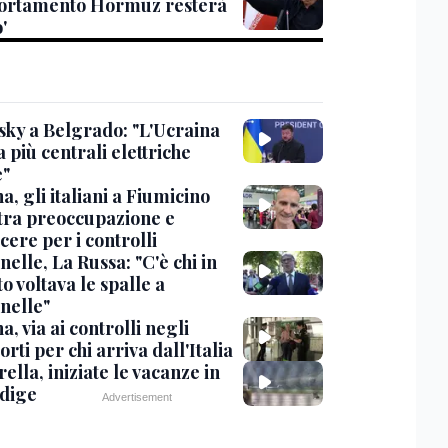
rtamento Hormuz resterà
'
sky a Belgrado: "L'Ucraina
 più centrali elettriche
e"
, gli italiani a Fiumicino
 tra preoccupazione e
cere per i controlli
elle, La Russa: "C'è chi in
o voltava le spalle a
nelle"
, via ai controlli negli
rti per chi arriva dall'Italia
ella, iniziate le vacanze in
Adige