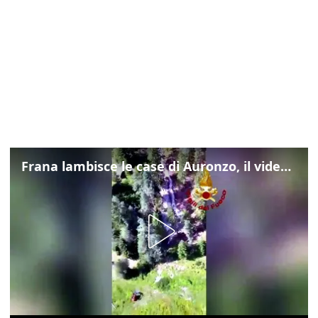
Frana lambisce le case di Auronzo, il video dall'elicottero dei vigili del fuoco