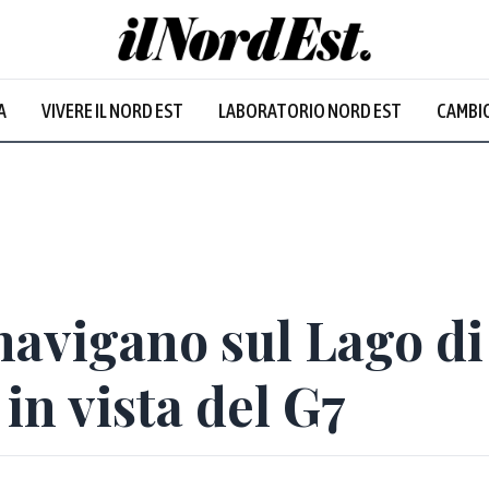
A
VIVERE IL NORD EST
LABORATORIO NORD EST
CAMBIO
navigano sul Lago di
in vista del G7