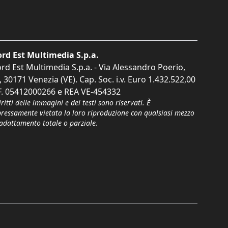
rd Est Multimedia S.p.a.
rd Est Multimedia S.p.a. - Via Alessandro Poerio,
, 30171 Venezia (VE). Cap. Soc. i.v. Euro 1.432.522,00
F. 05412000266 e REA VE-454332
iritti delle immagini e dei testi sono riservati. È
pressamente vietata la loro riproduzione con qualsiasi mezzo
'adattamento totale o parziale.