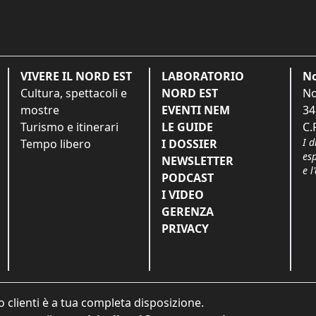
VIVERE IL NORD EST
LABORATORIO
No
Cultura, spettacoli e
NORD EST
No
mostre
EVENTI NEM
34
Turismo e itinerari
LE GUIDE
C.
I d
Tempo libero
I DOSSIER
es
NEWSLETTER
e l
PODCAST
I VIDEO
GERENZA
PRIVACY
o clienti è a tua completa disposizione.