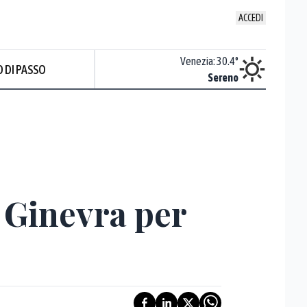
ACCEDI
Udine
:
29.2
°
Venezia
:
30.4
°
 DI PASSO
Nuvoloso
Sereno
Prev
 Ginevra per