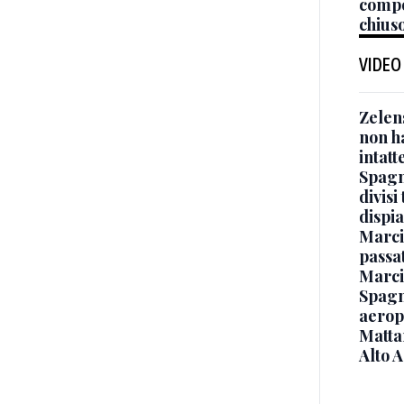
compo
chiuso
VIDEO
Zelen
non ha
intatt
Spagna
divisi
dispia
Marcin
passat
Marci
Spagna
aeropo
Mattar
Alto 