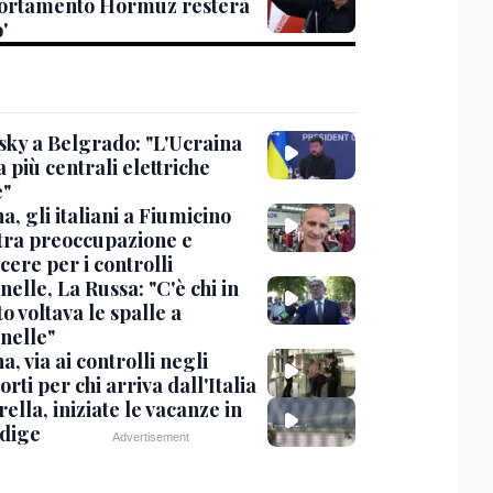
rtamento Hormuz resterà
'
sky a Belgrado: "L'Ucraina
 più centrali elettriche
e"
, gli italiani a Fiumicino
 tra preoccupazione e
cere per i controlli
elle, La Russa: "C'è chi in
o voltava le spalle a
nelle"
, via ai controlli negli
rti per chi arriva dall'Italia
ella, iniziate le vacanze in
Adige