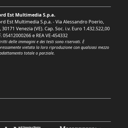
rd Est Multimedia S.p.a.
rd Est Multimedia S.p.a. - Via Alessandro Poerio,
, 30171 Venezia (VE). Cap. Soc. i.v. Euro 1.432.522,00
F. 05412000266 e REA VE-454332
iritti delle immagini e dei testi sono riservati. È
pressamente vietata la loro riproduzione con qualsiasi mezzo
'adattamento totale o parziale.