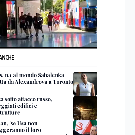
 ANCHE
s, n.1 al mondo Sabalenka
itta da Alexandrova a Toronto
 sotto attacco russo,
giati edifici e
strutture
an, 'se Usa non
ggeranno il loro