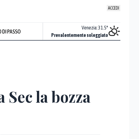
ACCEDI
Udine
:
33.4
°
Venezia
:
31.5
°
 DI PASSO
Sereno
Prevalentemente soleggiato
a Sec la bozza