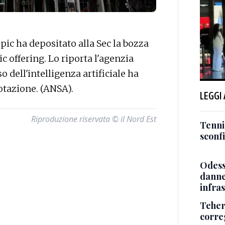
c ha depositato alla Sec la bozza
ic offering. Lo riporta l'agenzia
 dell'intelligenza artificiale ha
uotazione. (ANSA).
LEGGI
Riproduzione riservata © il Nord Est
Tenni
sconf
Odessa
danneg
infra
Teher
corre