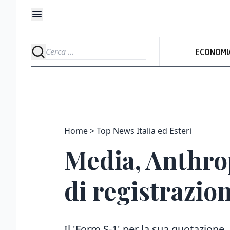
ECONOMI
Home
Top News Italia ed Esteri
Media, Anthrop
di registrazion
Il 'Form S-1' per la sua quotazione