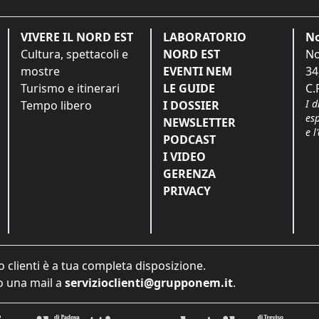
VIVERE IL NORD EST
LABORATORIO
No
Cultura, spettacoli e
NORD EST
No
mostre
EVENTI NEM
34
Turismo e itinerari
LE GUIDE
C.
I d
Tempo libero
I DOSSIER
es
NEWSLETTER
e l
PODCAST
I VIDEO
GERENZA
PRIVACY
o clienti è a tua completa disposizione.
 una mail a
servizioclienti@grupponem.it
.