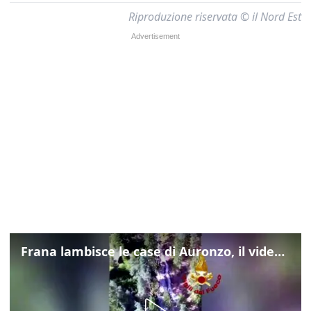
Riproduzione riservata © il Nord Est
Frana lambisce le case di Auronzo, il video dall'elicottero dei vigili del fuoco