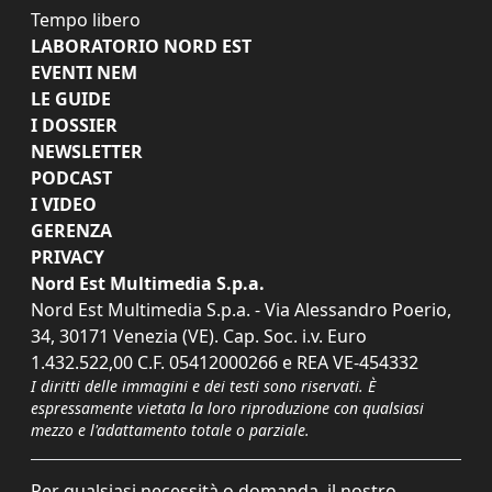
Tempo libero
LABORATORIO NORD EST
EVENTI NEM
LE GUIDE
I DOSSIER
NEWSLETTER
PODCAST
I VIDEO
GERENZA
PRIVACY
Nord Est Multimedia S.p.a.
Nord Est Multimedia S.p.a. - Via Alessandro Poerio,
34, 30171 Venezia (VE). Cap. Soc. i.v. Euro
1.432.522,00 C.F. 05412000266 e REA VE-454332
I diritti delle immagini e dei testi sono riservati. È
espressamente vietata la loro riproduzione con qualsiasi
mezzo e l'adattamento totale o parziale.
Per qualsiasi necessità o domanda, il nostro