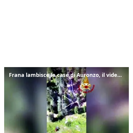
Frana lambisce le case di Auronzo, il video dall'elicottero dei vigili del fuoco