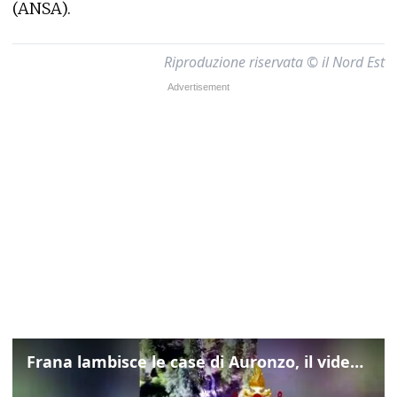
(ANSA).
Riproduzione riservata © il Nord Est
Frana lambisce le case di Auronzo, il video dall'elicottero dei vigili del fuoco