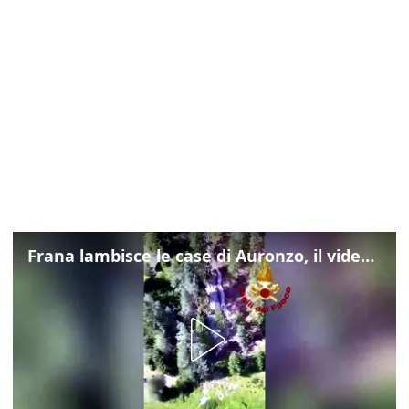
Frana lambisce le case di Auronzo, il video dall'elicottero dei vigili del fuoco