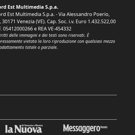
rd Est Multimedia S.p.a.
rd Est Multimedia S.p.a. - Via Alessandro Poerio,
, 30171 Venezia (VE). Cap. Soc. i.v. Euro 1.432.522,00
F. 05412000266 e REA VE-454332
iritti delle immagini e dei testi sono riservati. È
pressamente vietata la loro riproduzione con qualsiasi mezzo
'adattamento totale o parziale.