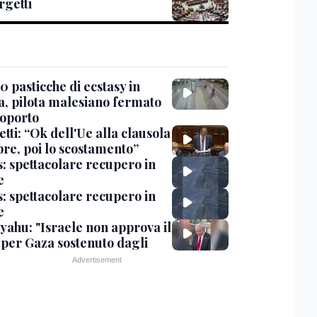
rgetti
 pasticche di ecstasy in
ia, pilota malesiano fermato
roporto
tti: “Ok dell'Ue alla clausola
bre, poi lo scostamento”
s: spettacolare recupero in
e
s: spettacolare recupero in
e
yahu: "Israele non approva il
 per Gaza sostenuto dagli