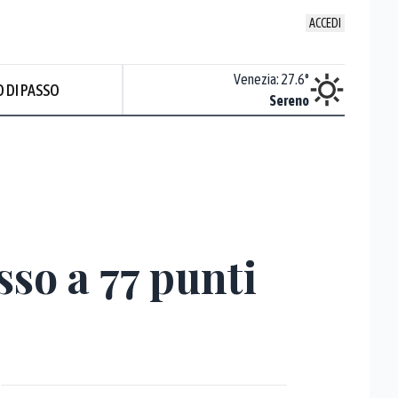
ACCEDI
Udine
:
27.7
°
Venezia
:
27.6
°
 DI PASSO
Nuvoloso
Sereno
so a 77 punti