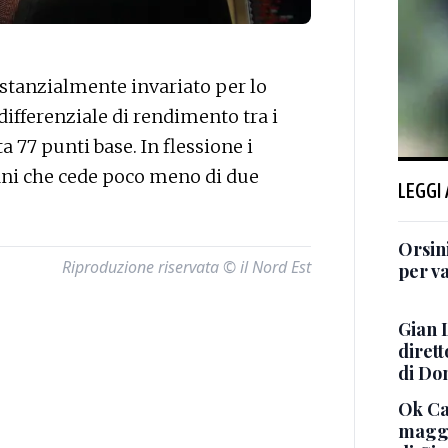
tanzialmente invariato per lo
differenziale di rendimento tra i
 77 punti base. In flessione i
iani che cede poco meno di due
LEGGI
Orsini
Riproduzione riservata © il Nord Est
per va
Gian 
dirett
di Do
Ok Ca
maggi