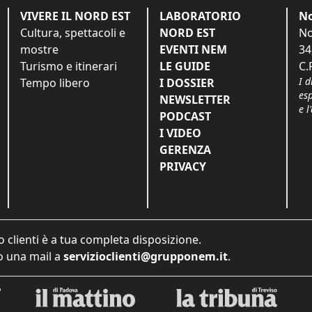
VIVERE IL NORD EST
LABORATORIO
No
Cultura, spettacoli e
NORD EST
No
mostre
EVENTI NEM
34
Turismo e itinerari
LE GUIDE
C.
I d
Tempo libero
I DOSSIER
es
NEWSLETTER
e l
PODCAST
I VIDEO
GERENZA
PRIVACY
o clienti è a tua completa disposizione.
 una mail a
servizioclienti@grupponem.it
.