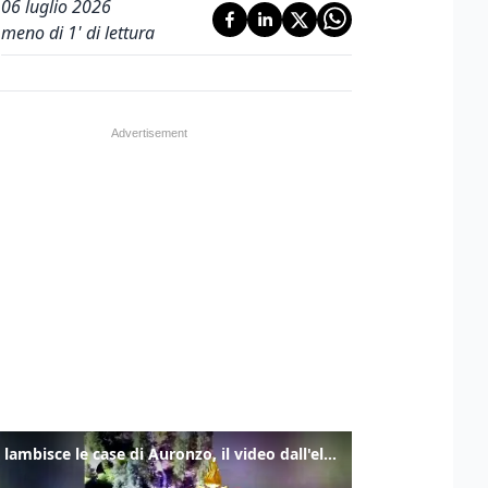
06 luglio 2026
meno di 1' di lettura
Frana lambisce le case di Auronzo, il video dall'elicottero dei vigili del fuoco