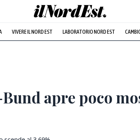
A
VIVERE IL NORD EST
LABORATORIO NORD EST
CAMBIO
-Bund apre poco mos
no scende al 3,69%