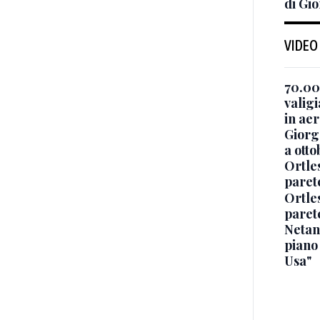
di Gio
VIDEO
70.000
valig
in ae
Giorge
a otto
Ortle
paret
Ortle
paret
Netan
piano
Usa"