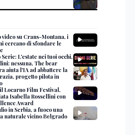
 video su Crans-Montana, i
ni cercano di sfondare le
te
Serie: L'estate nei tuoi occhi,
dini: nessuna, The bear
ra aiuta l'IA ad abbattere la
azia, progetto pilota in
o
 il Locarno Film Festival,
ata Isabella Rossellini con
ellence Award
io in Serbia, a fuoco una
va naturale vicino Belgrado