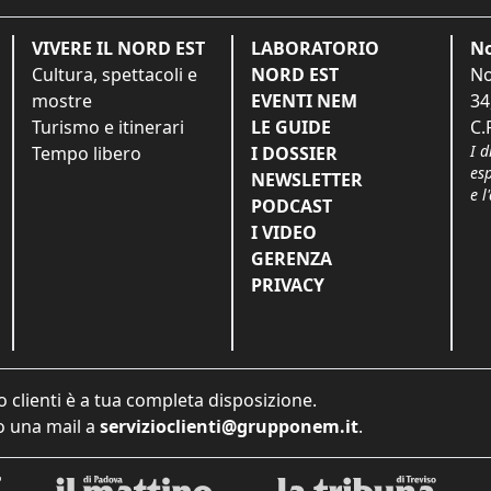
VIVERE IL NORD EST
LABORATORIO
No
Cultura, spettacoli e
NORD EST
No
mostre
EVENTI NEM
34
Turismo e itinerari
LE GUIDE
C.
I d
Tempo libero
I DOSSIER
es
NEWSLETTER
e l
PODCAST
I VIDEO
GERENZA
PRIVACY
o clienti è a tua completa disposizione.
 una mail a
servizioclienti@grupponem.it
.