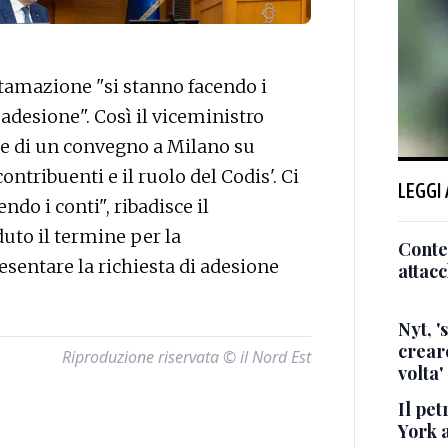
tamazione "si stanno facendo i
 adesione". Così il viceministro
e di un convegno a Milano su
contribuenti e il ruolo del Codis'. Ci
LEGGI
do i conti", ribadisce il
duto il termine per la
Conte,
sentare la richiesta di adesione
attacc
Nyt, '
creare
Riproduzione riservata © il Nord Est
volta'
Il pet
York a