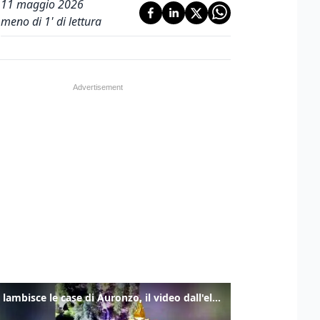
11 maggio 2026
meno di 1' di lettura
Frana lambisce le case di Auronzo, il video dall'elicottero dei vigili del fuoco