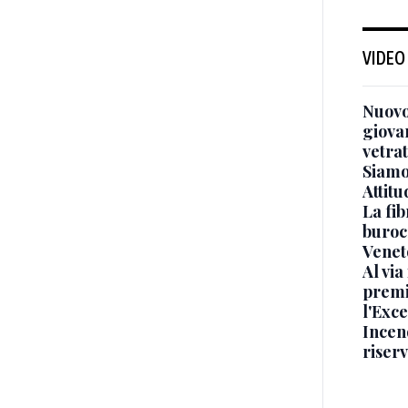
VIDEO
Nuovo
giova
vetra
Siamo 
Attitu
La fib
burocr
Venet
Al via
premi
l'Exc
Incend
riser