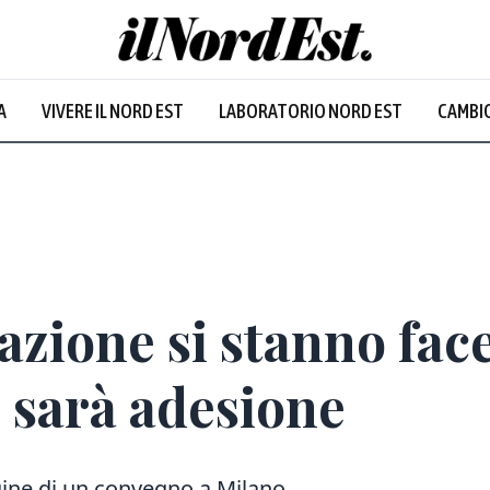
A
VIVERE IL NORD EST
LABORATORIO NORD EST
CAMBIO
azione si stanno fac
 sarà adesione
gine di un convegno a Milano