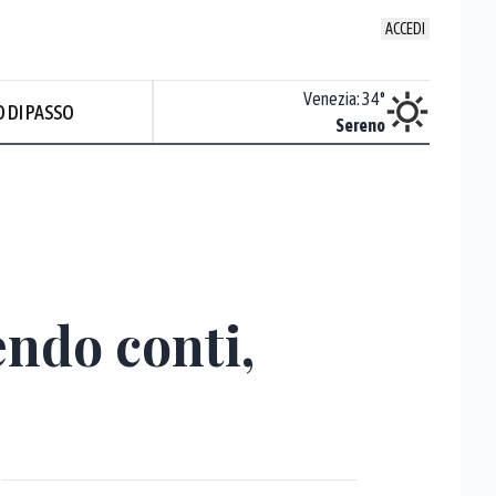
ACCEDI
Udine
:
33.4
°
Venezia
:
34
°
 DI PASSO
Nuvoloso
Sereno
endo conti,