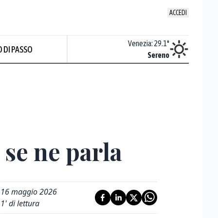
ACCEDI
Udine
:
30.7
°
Venezia
:
29.1
°
 DI PASSO
Sereno
Sereno
 se ne parla
16 maggio 2026
1
' di lettura