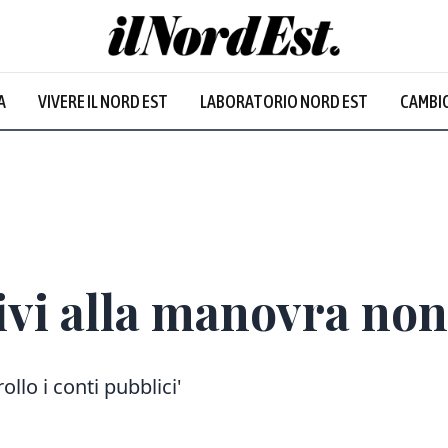
A
VIVERE IL NORD EST
LABORATORIO NORD EST
CAMBIO
tivi alla manovra non
llo i conti pubblici'