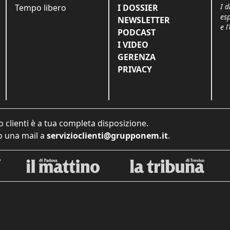
I d
Tempo libero
I DOSSIER
es
NEWSLETTER
e l
PODCAST
I VIDEO
GERENZA
PRIVACY
o clienti è a tua completa disposizione.
 una mail a
servizioclienti@grupponem.it
.