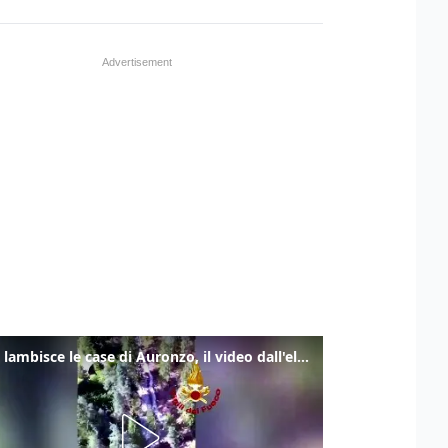
Frana lambisce le case di Auronzo, il video dall'elicottero dei vigili del fuoco