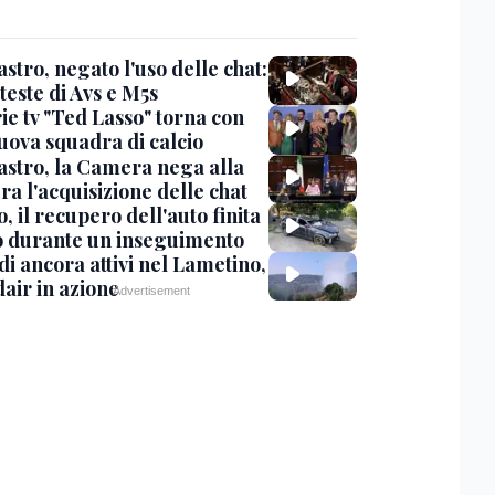
stro, negato l'uso delle chat:
teste di Avs e M5s
ie tv "Ted Lasso" torna con
uova squadra di calcio
stro, la Camera nega alla
a l'acquisizione delle chat
, il recupero dell'auto finita
o durante un inseguimento
i ancora attivi nel Lametino,
air in azione