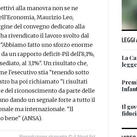
ettivi alla manovra non se ne
 dell'Economia, Maurizio Leo,
gine del convegno dedicato alla
 ha rivendicato il lavoro svolto dal
LEGGI
i. "Abbiamo fatto uno sforzo enorme
da un rapporto deficit-Pil dell'8,1%,
La Ca
ediato, al 3,1%". Un risultato che,
legge 
me l'esecutivo stia "tenendo sotto
istro ha poi richiamato "i risultati
Premi
Infant
 e del riconoscimento da parte delle
nno dando un segnale forte a tutto il
Il go
nale ma internazionale. "Il
fiduci
do bene" (ANSA).
Riproduzione riservata © il Nord Est