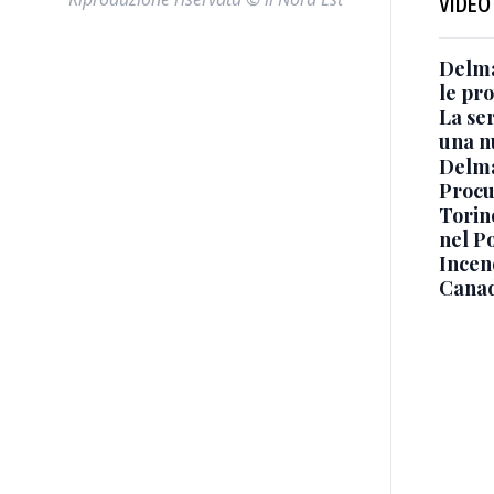
VIDEO
Delma
le pro
La ser
una n
Delma
Procur
Torino
nel P
Incend
Canad