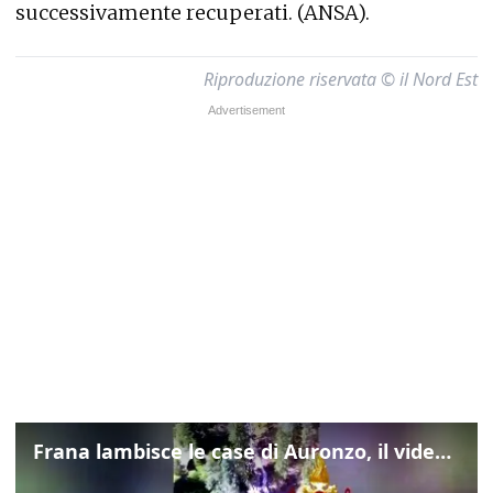
successivamente recuperati. (ANSA).
Riproduzione riservata © il Nord Est
Frana lambisce le case di Auronzo, il video dall'elicottero dei vigili del fuoco