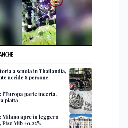
 ANCHE
oria a scuola in Thailandia,
nte uccide 8 persone
 l'Europa parte incerta,
a piatta
: Milano apre in leggero
o, Ftse Mib +0,22%