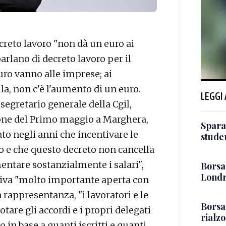
eto lavoro "non dà un euro ai
arlano di decreto lavoro per il
ro vanno alle imprese; ai
a, non c'è l'aumento di un euro.
LEGGI
segretario generale della Cgil,
one del Primo maggio a Marghera,
Sparat
to negli anni che incentivare le
stude
ro e che questo decreto non cancella
mentare sostanzialmente i salari",
Borsa:
Londr
tiva "molto importante aperta con
 rappresentanza, "i lavoratori e le
Borsa
votare gli accordi e i propri delegati
rialz
 in base a quanti iscritti e quanti