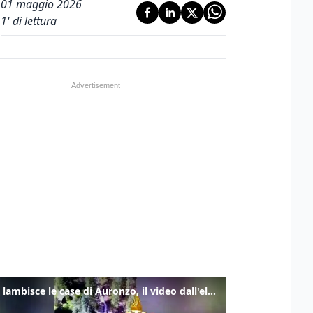
01 maggio 2026
1
' di lettura
Frana lambisce le case di Auronzo, il video dall'elicottero dei vigili del fuoco