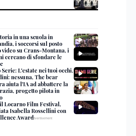
oria in una scuola in
ndia, i soccorsi sul posto
 video su Crans-Montana, i
ni cercano di sfondare le
te
Serie: L'estate nei tuoi occhi,
dini: nessuna, The bear
ra aiuta l'IA ad abbattere la
azia, progetto pilota in
o
 il Locarno Film Festival,
ata Isabella Rossellini con
ellence Award