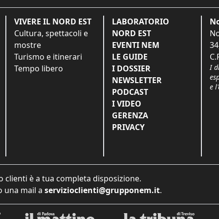
VIVERE IL NORD EST
LABORATORIO
No
Cultura, spettacoli e
NORD EST
No
mostre
EVENTI NEM
34
Turismo e itinerari
LE GUIDE
C.
I d
Tempo libero
I DOSSIER
es
NEWSLETTER
e l
PODCAST
I VIDEO
GERENZA
PRIVACY
o clienti è a tua completa disposizione.
 una mail a
servizioclienti@grupponem.it
.