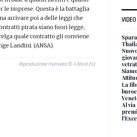
er le imprese. Questa è la battaglia
a arrivare poi a delle leggi che
VIDEO
ntratti pirata siano fuori legge,
elga quale contratto gli conviene
Sparat
Thaila
unge Landini. (ANSA).
Nuovo
giova
Riproduzione riservata © il Nord Est
vetra
Siamo 
Attitu
La fib
burocr
Venet
Al via
premi
l'Exc