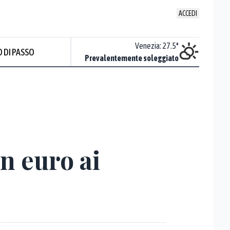
ACCEDI
Udine
:
28.2
°
Venezia
:
27.5
°
 DI PASSO
ente soleggiato
Prevalentemente soleggiato
un euro ai