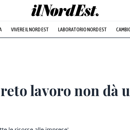
A
VIVERE IL NORD EST
LABORATORIO NORD EST
CAMBIO
Prevalentem
creto lavoro non dà 
tte le risorse alle imprese'