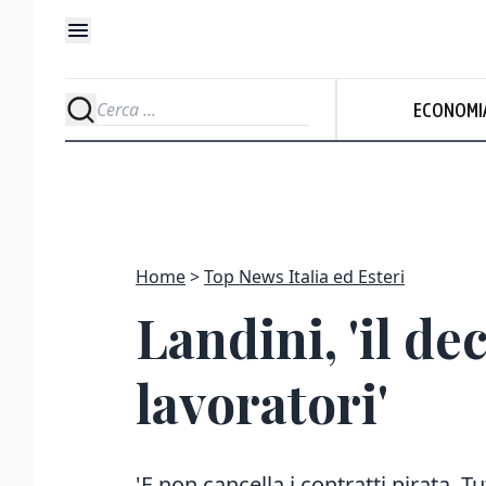
ECONOMI
Home
Top News Italia ed Esteri
Landini, 'il de
lavoratori'
'E non cancella i contratti pirata. Tu