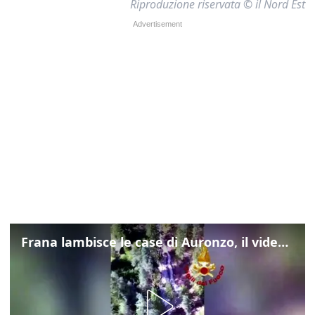
Riproduzione riservata © il Nord Est
Frana lambisce le case di Auronzo, il video dall'elicottero dei vigili del fuoco