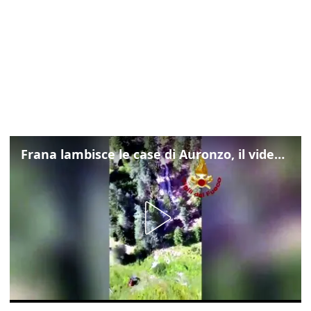
Frana lambisce le case di Auronzo, il video dall'elicottero dei vigili del fuoco