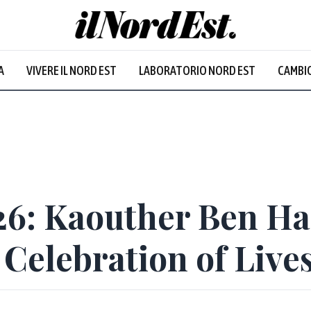
A
VIVERE IL NORD EST
LABORATORIO NORD EST
CAMBIO
26: Kaouther Ben Ha
 Celebration of Live