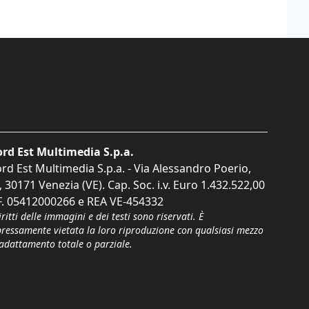
rd Est Multimedia S.p.a.
rd Est Multimedia S.p.a. - Via Alessandro Poerio,
, 30171 Venezia (VE). Cap. Soc. i.v. Euro 1.432.522,00
F. 05412000266 e REA VE-454332
iritti delle immagini e dei testi sono riservati. È
pressamente vietata la loro riproduzione con qualsiasi mezzo
'adattamento totale o parziale.