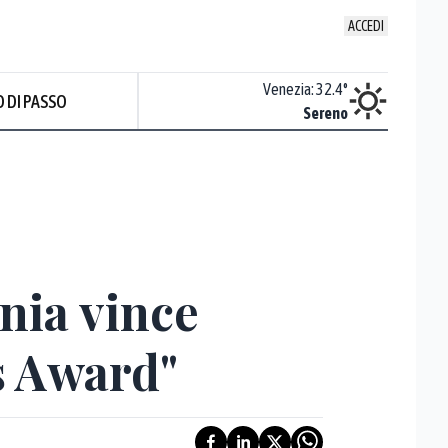
ACCEDI
Udine
:
32.9
°
Venezia
:
32.4
°
 DI PASSO
Nuvoloso
Sereno
nia vince
s Award"