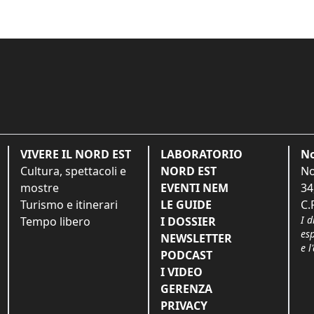
VIVERE IL NORD EST
LABORATORIO
No
Cultura, spettacoli e
NORD EST
No
mostre
EVENTI NEM
34
Turismo e itinerari
LE GUIDE
C.
I d
Tempo libero
I DOSSIER
es
NEWSLETTER
e l
PODCAST
I VIDEO
GERENZA
PRIVACY