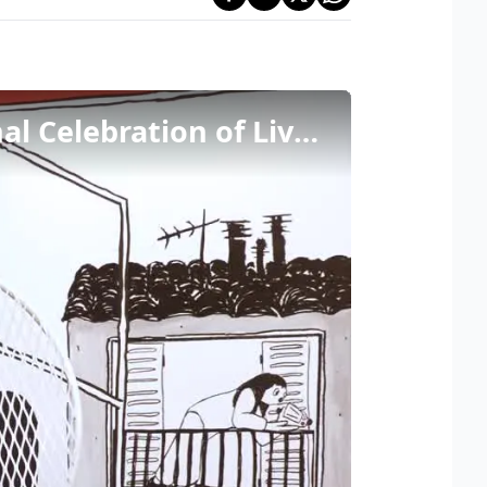
Biografilm 2026: Kaouther Ben Hania vince "International Celebration of Lives Award"