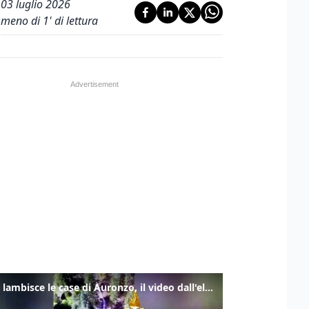
03 luglio 2026
meno di 1' di lettura
Frana lambisce le case di Auronzo, il video dall'elicottero dei vigili del fuoco