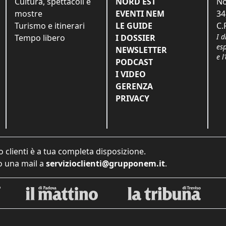
Cultura, spettacoli e
NORD EST
No
mostre
EVENTI NEM
34
Turismo e itinerari
LE GUIDE
C.
I d
Tempo libero
I DOSSIER
es
NEWSLETTER
e l
PODCAST
I VIDEO
GERENZA
PRIVACY
o clienti è a tua completa disposizione.
 una mail a
servizioclienti@grupponem.it
.