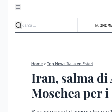
ECONOMI
Home
Top News Italia ed Esteri
Iran, salma di
Moschea per i 
E' quanto riporta l'agenzia Irna su