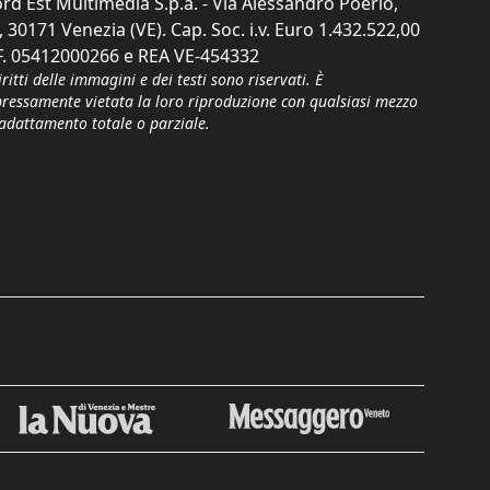
rd Est Multimedia S.p.a. - Via Alessandro Poerio,
, 30171 Venezia (VE). Cap. Soc. i.v. Euro 1.432.522,00
F. 05412000266 e REA VE-454332
iritti delle immagini e dei testi sono riservati. È
pressamente vietata la loro riproduzione con qualsiasi mezzo
'adattamento totale o parziale.