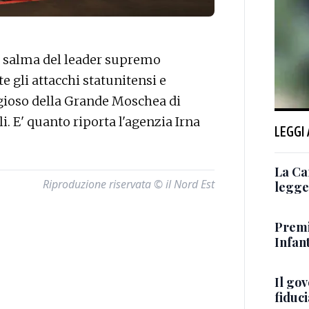
 salma del leader supremo
 gli attacchi statunitensi e
ligioso della Grande Moschea di
i. E' quanto riporta l'agenzia Irna
LEGGI
La Ca
Riproduzione riservata © il Nord Est
legge 
Premi
Infant
Il go
fiduci