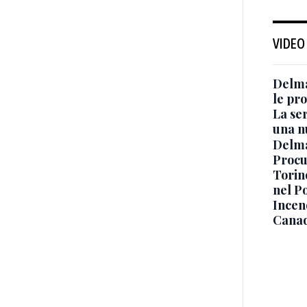
VIDEO
Delma
le pro
La ser
una n
Delma
Procur
Torino
nel P
Incend
Canad