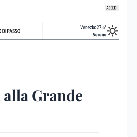
ACCEDI
Udine
:
27.7
°
Venezia
:
27.6
°
 DI PASSO
Nuvoloso
Sereno
 alla Grande