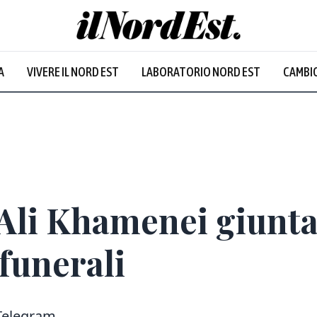
A
VIVERE IL NORD EST
LABORATORIO NORD EST
CAMBIO
 Ali Khamenei giunta
funerali
 Telegram