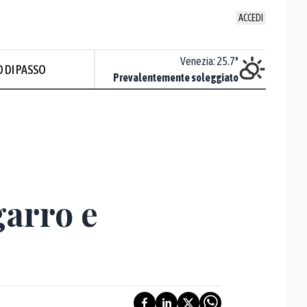
ACCEDI
Udine
:
24.5
°
Venezia
:
25.7
°
 DI PASSO
Piovoso
Prevalentemente soleggiato
Prev
garro e