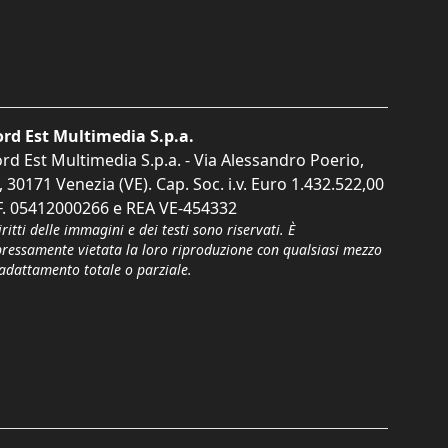
rd Est Multimedia S.p.a.
rd Est Multimedia S.p.a. - Via Alessandro Poerio,
, 30171 Venezia (VE). Cap. Soc. i.v. Euro 1.432.522,00
F. 05412000266 e REA VE-454332
iritti delle immagini e dei testi sono riservati. È
pressamente vietata la loro riproduzione con qualsiasi mezzo
'adattamento totale o parziale.