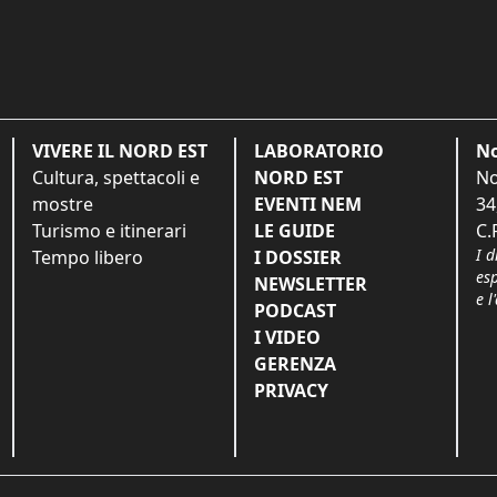
VIVERE IL NORD EST
LABORATORIO
No
Cultura, spettacoli e
NORD EST
No
mostre
EVENTI NEM
34
Turismo e itinerari
LE GUIDE
C.
I d
Tempo libero
I DOSSIER
es
NEWSLETTER
e l
PODCAST
I VIDEO
GERENZA
PRIVACY