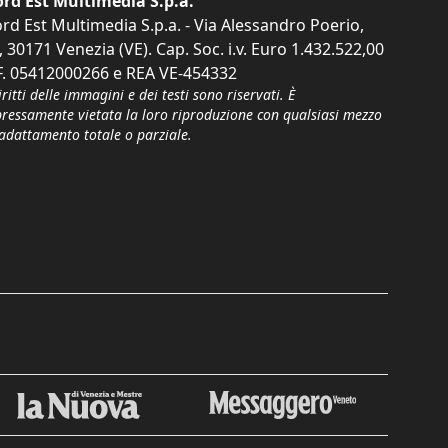
rd Est Multimedia S.p.a.
rd Est Multimedia S.p.a. - Via Alessandro Poerio,
, 30171 Venezia (VE). Cap. Soc. i.v. Euro 1.432.522,00
F. 05412000266 e REA VE-454332
iritti delle immagini e dei testi sono riservati. È
pressamente vietata la loro riproduzione con qualsiasi mezzo
'adattamento totale o parziale.