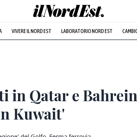
A
VIVERE IL NORD EST
LABORATORIO NORD EST
CAMBIO
Prevalentem
siti in Qatar e Bahrei
in Kuwait'
regione' del Golfo. Ferma ferrovia