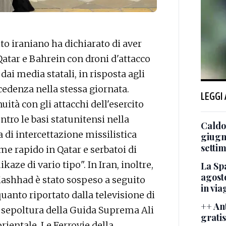
o iraniano ha dichiarato di aver
 Qatar e Bahrein con droni d'attacco
i media statali, in risposta agli
cedenza nella stessa giornata.
LEGGI
uità con gli attacchi dell'esercito
ntro le basi statunitensi nella
Caldo
 di intercettazione missilistica
giugn
setti
me rapido in Qatar e serbatoi di
ze di vario tipo". In Iran, inoltre,
La Spa
agosto
 Mashhad è stato sospeso a seguito
in via
quanto riportato dalla televisione di
++ Ant
a sepoltura della Guida Suprema Ali
gratis
rientale. Le Ferrovie della