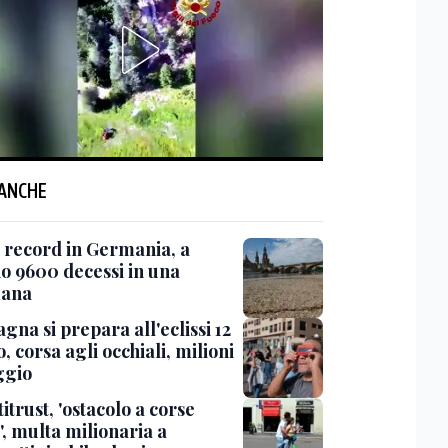
 ANCHE
 record in Germania, a
o 9600 decessi in una
mana
gna si prepara all'eclissi 12
, corsa agli occhiali, milioni
ggio
itrust, 'ostacolo a corse
', multa milionaria a