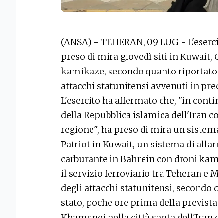
(ANSA) - TEHERAN, 09 LUG - L'esercit
preso di mira giovedì siti in Kuwait,
kamikaze, secondo quanto riportato da
attacchi statunitensi avvenuti in pre
L'esercito ha affermato che, "in contin
della Repubblica islamica dell'Iran co
regione", ha preso di mira un sistema
Patriot in Kuwait, un sistema di allar
carburante in Bahrein con droni kamika
il servizio ferroviario tra Teheran e
degli attacchi statunitensi, secondo 
stato, poche ore prima della previst
Khamenei nella città santa dell'Iran o