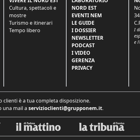
VIVERE IL NORD EST
LABORATORIO
No
Cultura, spettacoli e
NORD EST
No
mostre
EVENTI NEM
34
Turismo e itinerari
LE GUIDE
C.
I d
Tempo libero
I DOSSIER
es
NEWSLETTER
e l
PODCAST
I VIDEO
GERENZA
PRIVACY
o clienti è a tua completa disposizione.
 una mail a
servizioclienti@grupponem.it
.