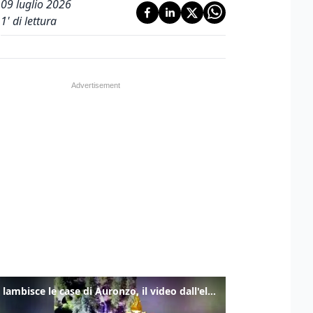
09 luglio 2026
1
' di lettura
Frana lambisce le case di Auronzo, il video dall'elicottero dei vigili del fuoco