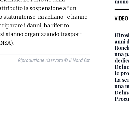
monop
attribuito la sospensione a "un
o statunitense-israeliano" e hanno
VIDEO
riparare i danni, ha riferito
 si stanno organizzando trasporti
Hiros
anni 
ANSA).
Ronchi
una p
Riproduzione riservata © il Nord Est
dedic
Delma
le pro
La ser
una n
Delma
Procur