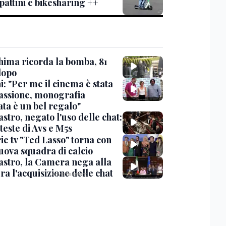
attini e bikesharing ++
hima ricorda la bomba, 81
dopo
: "Per me il cinema è stata
assione, monografia
ata è un bel regalo"
stro, negato l'uso delle chat:
teste di Avs e M5s
ie tv "Ted Lasso" torna con
uova squadra di calcio
stro, la Camera nega alla
a l'acquisizione delle chat