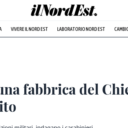
A
VIVERE IL NORD EST
LABORATORIO NORD EST
CAMBIO
una fabbrica del Chi
ito
ioni militari, indagano i carabinieri