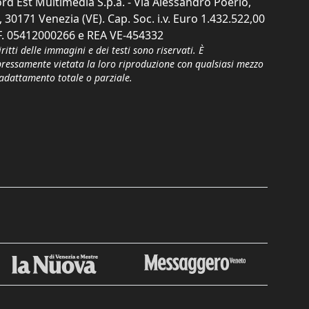
rd Est Multimedia S.p.a. - Via Alessandro Poerio,
, 30171 Venezia (VE). Cap. Soc. i.v. Euro 1.432.522,00
F. 05412000266 e REA VE-454332
iritti delle immagini e dei testi sono riservati. È
pressamente vietata la loro riproduzione con qualsiasi mezzo
'adattamento totale o parziale.