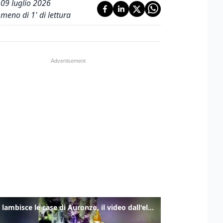
09 luglio 2026
meno di 1' di lettura
Frana lambisce le case di Auronzo, il video dall'elicottero dei vigili del fuoco