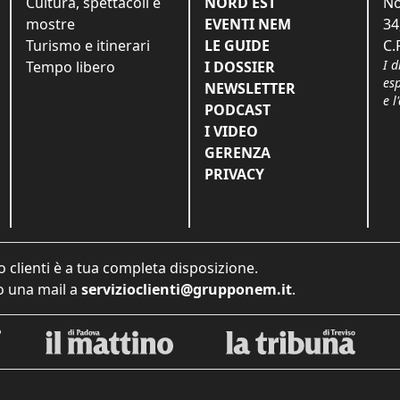
Cultura, spettacoli e
NORD EST
No
mostre
EVENTI NEM
34
Turismo e itinerari
LE GUIDE
C.
I d
Tempo libero
I DOSSIER
es
NEWSLETTER
e l
PODCAST
I VIDEO
GERENZA
PRIVACY
o clienti è a tua completa disposizione.
 una mail a
servizioclienti@grupponem.it
.