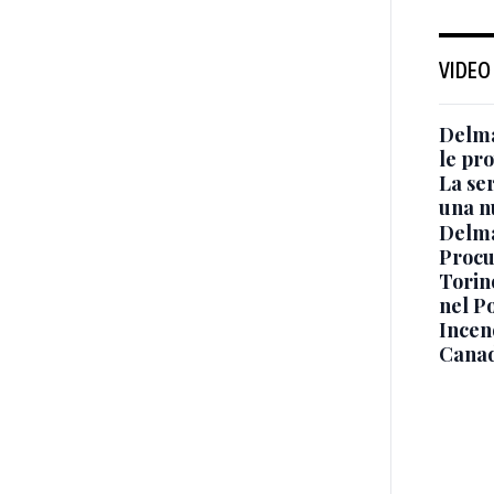
VIDEO
Delma
le pro
La ser
una n
Delma
Procur
Torino
nel P
Incend
Canad