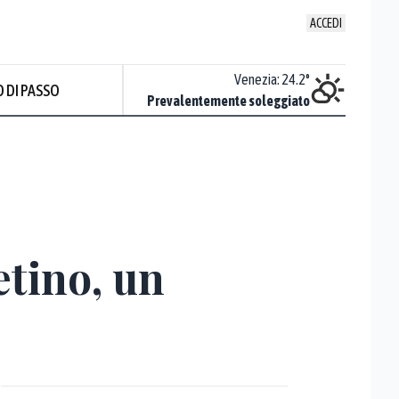
ACCEDI
Udine
:
23.1
°
Venezia
:
24.2
°
 DI PASSO
Nuvoloso
Prevalentemente soleggiato
etino, un