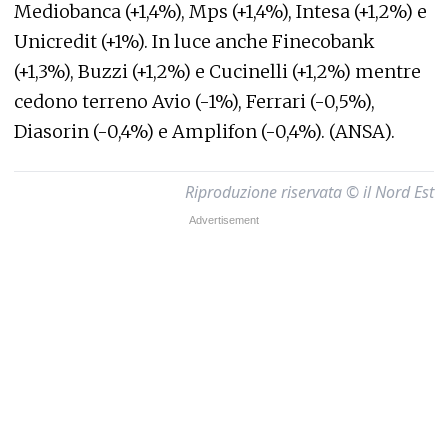
Mediobanca (+1,4%), Mps (+1,4%), Intesa (+1,2%) e
Unicredit (+1%). In luce anche Finecobank
(+1,3%), Buzzi (+1,2%) e Cucinelli (+1,2%) mentre
cedono terreno Avio (-1%), Ferrari (-0,5%),
Diasorin (-0,4%) e Amplifon (-0,4%). (ANSA).
Riproduzione riservata © il Nord Est