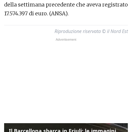
della settimana precedente che aveva registrato
17.574.397 di euro. (ANSA).
Riproduzione riservata © il Nord Est
Il Barcellona sbarca in Friuli: le immagini dell'arrivo in albergo