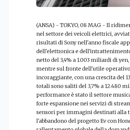
(ANSA) - TOKYO, 08 MAG - Il ridime
nel settore dei veicoli elettrici, avvi
risultati di Sony nell'anno fiscale ap
dell'elettronica e dell'intrattenimento
netto del 3,4% a 1.003 miliardi di yen, 
mentre sul fronte dell'utile operativo,
incoraggiante, con una crescita del 13,
totali sono saliti del 3,7% a 12.480 mil
performance è stato il settore musica
forte espansione nei servizi di strea
sensori per immagini destinati alla t
l'abbandono del progetto Ev con Hond
rallentamento globale della domanda d