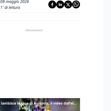
08 maggio 2026
1
' di lettura
Frana lambisce le case di Auronzo, il video dall'elicottero dei vigili del fuoco