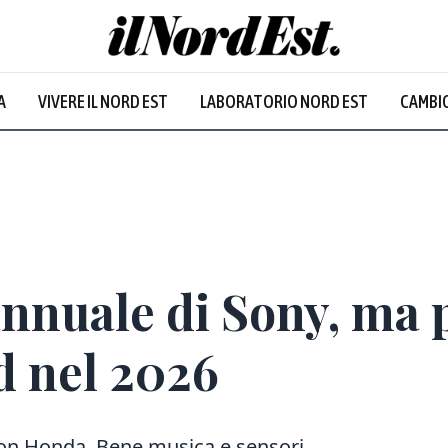
Udine
:
24.5
°
A
VIVERE IL NORD EST
LABORATORIO NORD EST
CAMBIO
Piovoso
Prevalentem
 annuale di Sony, ma
rd nel 2026
con Honda. Bene musica e sensori