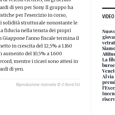
ardi di yen per Sony. Il gruppo ha
tiche per l'esercizio in corso,
VIDEO
solidità strutturale nonostante le
la fiducia nella tenuta dei propri
Nuovo
giova
in Giappone l'anno fiscale termina il
vetra
etto in crescita del 12,5% a 1.160
Siamo 
 in aumento del 10,5% a 1.600
Attitu
La fib
ecord, mentre i ricavi sono attesi in
burocr
ardi di yen.
Venet
Al via
premi
Riproduzione riservata © il Nord Est
l'Exc
Incend
riser