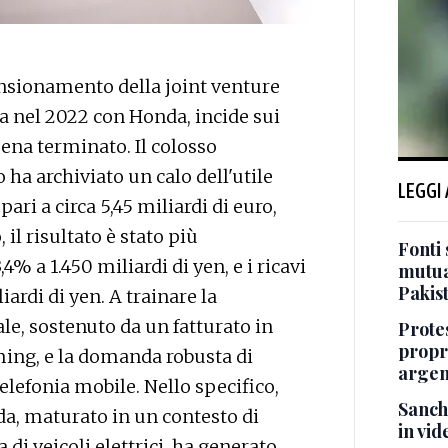
nsionamento della joint venture
ata nel 2022 con Honda, incide sui
pena terminato. Il colosso
 ha archiviato un calo dell'utile
LEGGI
pari a circa 5,45 miliardi di euro,
 il risultato è stato più
Fonti 
4% a 1.450 miliardi di yen, e i ricavi
mutua
Pakis
iardi di yen. A trainare la
le, sostenuto da un fatturato in
Protes
propr
ming, e la domanda robusta di
argen
elefonia mobile. Nello specifico,
Sanch
a, maturato in un contesto di
in vid
i veicoli elettrici, ha generato