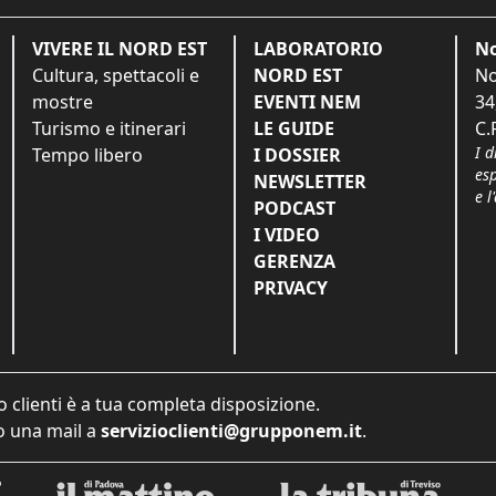
VIVERE IL NORD EST
LABORATORIO
No
Cultura, spettacoli e
NORD EST
No
mostre
EVENTI NEM
34
Turismo e itinerari
LE GUIDE
C.
I d
Tempo libero
I DOSSIER
es
NEWSLETTER
e l
PODCAST
I VIDEO
GERENZA
PRIVACY
o clienti è a tua completa disposizione.
 una mail a
servizioclienti@grupponem.it
.