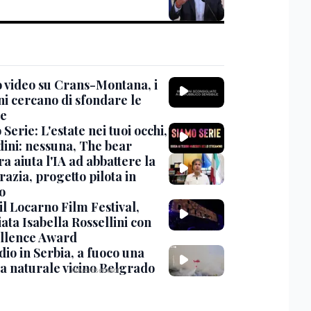
 video su Crans-Montana, i
ni cercano di sfondare le
te
Serie: L'estate nei tuoi occhi,
dini: nessuna, The bear
ra aiuta l'IA ad abbattere la
azia, progetto pilota in
o
 il Locarno Film Festival,
ata Isabella Rossellini con
ellence Award
io in Serbia, a fuoco una
va naturale vicino Belgrado