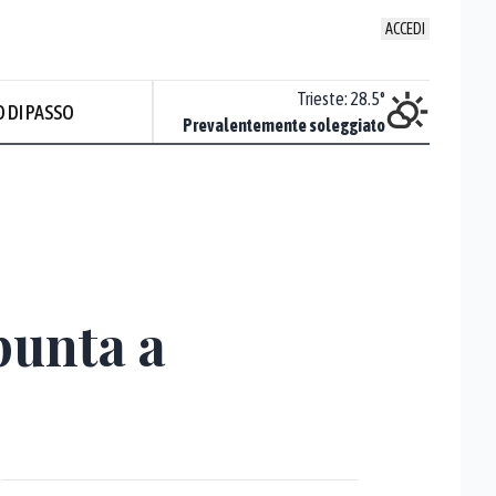
ACCEDI
Venezia
:
25.7
°
Trieste
:
28.5
°
 DI PASSO
ente soleggiato
Prevalentemente soleggiato
 punta a