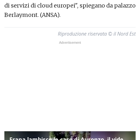
di servizi di cloud europei", spiegano da palazzo
Berlaymont. (ANSA).
Riproduzione riservata © il Nord Est
Frana lambisce le case di Auronzo, il video dall'elicottero dei vigili del fuoco