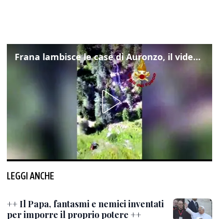
Frana lambisce le case di Auronzo, il video dall'elicottero dei vigili del fuoco
LEGGI ANCHE
++ Il Papa, fantasmi e nemici inventati
per imporre il proprio potere ++