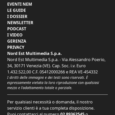
EVENTI NEM
LE GUIDE
I DOSSIER
NEWSLETTER
PODCAST
I VIDEO
GERENZA
PRIVACY
Nord Est Multimedia S.p.a.
Nord Est Multimedia S.p.a. - Via Alessandro Poerio,
34, 30171 Venezia (VE). Cap. Soc. i.v. Euro
1.432.522,00 C.F. 05412000266 e REA VE-454332
I diritti delle immagini e dei testi sono riservati. È
espressamente vietata la loro riproduzione con qualsiasi
mezzo e l'adattamento totale o parziale.
Per qualsiasi necessità o domanda, il nostro
servizio clienti è a tua completa disposizione.
Puoi contattarci al numero
02 89362545
o