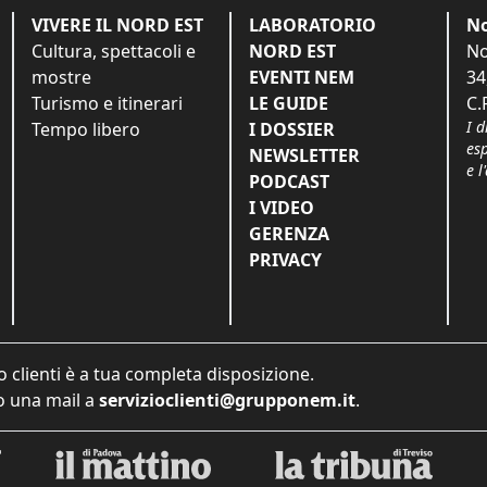
VIVERE IL NORD EST
LABORATORIO
No
Cultura, spettacoli e
NORD EST
No
mostre
EVENTI NEM
34
Turismo e itinerari
LE GUIDE
C.
I d
Tempo libero
I DOSSIER
es
NEWSLETTER
e l
PODCAST
I VIDEO
GERENZA
PRIVACY
o clienti è a tua completa disposizione.
 una mail a
servizioclienti@grupponem.it
.