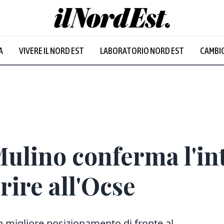
A
VIVERE IL NORD EST
LABORATORIO NORD EST
CAMBIO
Mulino conferma l'in
ire all'Ocse
n migliore posizionamento di fronte al