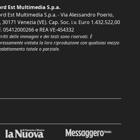
rd Est Multimedia S.p.a.
rd Est Multimedia S.p.a. - Via Alessandro Poerio,
, 30171 Venezia (VE). Cap. Soc. i.v. Euro 1.432.522,00
F. 05412000266 e REA VE-454332
iritti delle immagini e dei testi sono riservati. È
pressamente vietata la loro riproduzione con qualsiasi mezzo
'adattamento totale o parziale.