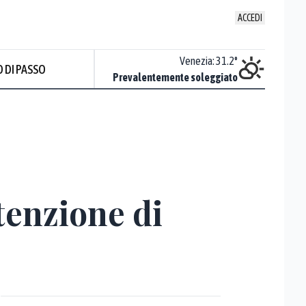
ACCEDI
Udine
:
32.5
°
Venezia
:
31.2
°
 DI PASSO
Nuvoloso
Prevalentemente soleggiato
Prev
tenzione di