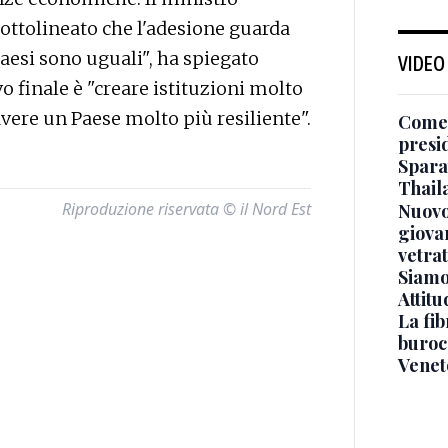
ottolineato che l'adesione guarda
Paesi sono uguali", ha spiegato
VIDEO
 finale è "creare istituzioni molto
avere un Paese molto più resiliente".
Come 
presi
Sparat
Thaila
Riproduzione riservata © il Nord Est
Nuovo
giova
vetra
Siamo 
Attitu
La fib
burocr
Venet