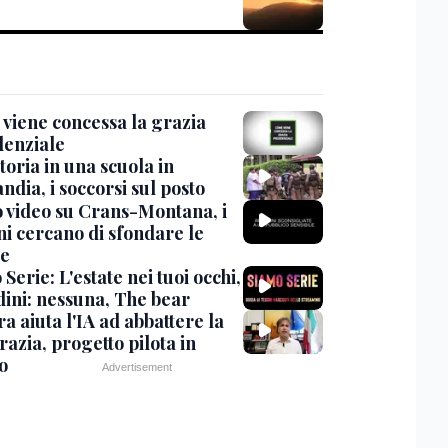
viene concessa la grazia
denziale
oria in una scuola in
ndia, i soccorsi sul posto
 video su Crans-Montana, i
ni cercano di sfondare le
te
Serie: L'estate nei tuoi occhi,
dini: nessuna, The bear
ra aiuta l'IA ad abbattere la
azia, progetto pilota in
o