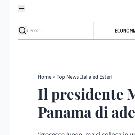
ECONOMI
Home
Top News Italia ed Esteri
Il presidente 
Panama di ader
'Processo lungo, ma ci colloca in u