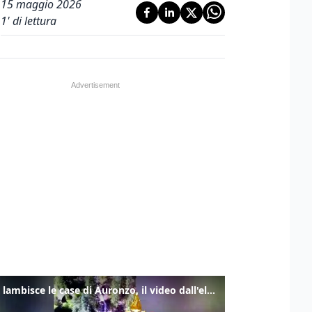
15 maggio 2026
1
' di lettura
Frana lambisce le case di Auronzo, il video dall'elicottero dei vigili del fuoco