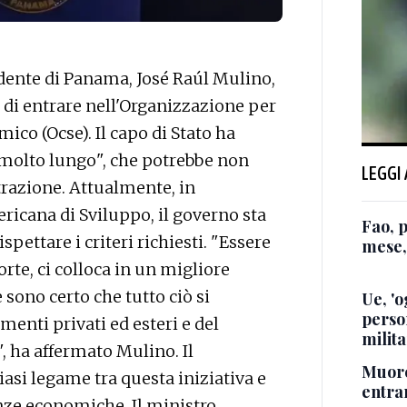
ente di Panama, José Raúl Mulino,
 di entrare nell'Organizzazione per
co (Ocse). Il capo di Stato ha
o molto lungo", che potrebbe non
LEGGI
razione. Attualmente, in
ricana di Sviluppo, il governo sta
Fao, 
pettare i criteri richiesti. "Essere
mese,
rte, ci colloca in un migliore
sono certo che tutto ciò si
Ue, 'o
perso
menti privati ed esteri e del
milita
 ha affermato Mulino. Il
Muore
asi legame tra questa iniziativa e
entra
anze economiche. Il ministro