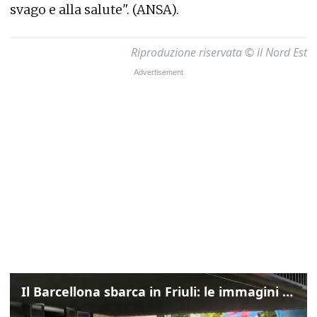
svago e alla salute". (ANSA).
Riproduzione riservata © il Nord Est
Il Barcellona sbarca in Friuli: le immagini dell'arrivo in albergo