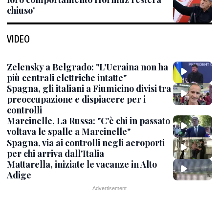
chiuso'
VIDEO
Zelensky a Belgrado: "L'Ucraina non ha
più centrali elettriche intatte"
Spagna, gli italiani a Fiumicino divisi tra
preoccupazione e dispiacere per i
controlli
Marcinelle, La Russa: "C'è chi in passato
voltava le spalle a Marcinelle"
Spagna, via ai controlli negli aeroporti
per chi arriva dall'Italia
Mattarella, iniziate le vacanze in Alto
Adige